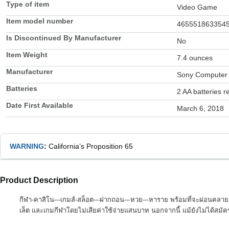
Type of item
Video Game
Item model number
465551863354
Is Discontinued By Manufacturer
No
Item Weight
7.4 ounces
Manufacturer
Sony Computer 
Batteries
2 AA batteries r
Date First Available
March 6, 2018
WARNING
:
California’s Proposition 65
Product Description
กีฬา-คาสิโน---เกมส์-สล็อต---ฝากถอน---หวย---หาราย พร้อมที่จะผ่อนคลายแ
เล็ต และเกมกีฬาโดยไม่เสียค่าใช้จ่ายแสนบาท นอกจากนี้ แม้ยังไม่ได้สมั