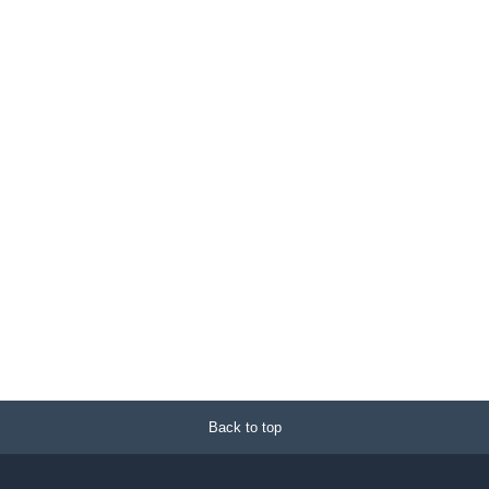
Back to top