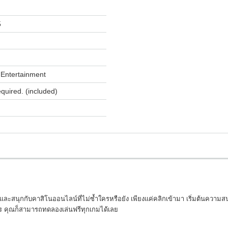
5
Entertainment
equired. (included)
ละสนุกกับคาสิโนออนไลน์ที่ไม่ซ้ำใครหรือยัง เพียงแค่คลิกเข้ามา เริ่มต้นความส
คร คุณก็สามารถทดลองเล่นฟรีทุกเกมได้เลย