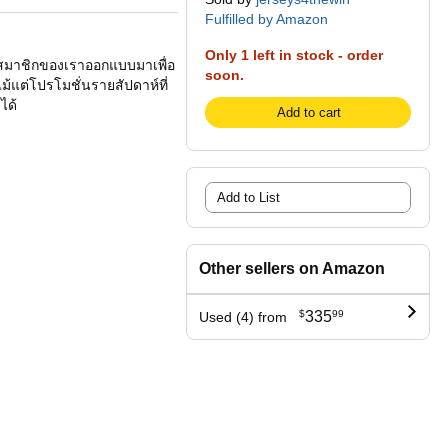
Fulfilled by Amazon
Only 1 left in stock - order
บสมาชิกของเราออกแบบมาเพื่อ
soon.
้แต่โปรโมชั่นรายสัปดาห์ที่
ได้
Add to cart
Add to List
Other sellers on Amazon
$
335
99
Used (4) from