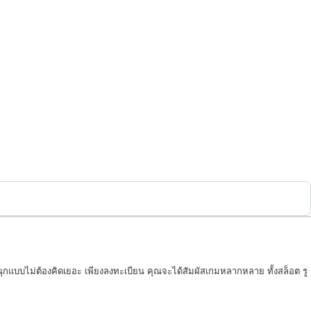
นุกแบบไม่ต้องคิดเยอะ เพียงลงทะเบียน คุณจะได้สัมผัสเกมหลากหลาย ทั้งสล็อต รู