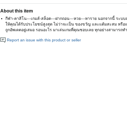
About this item
กีฬา-คาสิโน---เกมส์-สล็อต---ฝากถอน---หวย---หาราย นอกจากนี้ ระบ
ให้คุณได้รับประโยชน์สูงสุด ไม่ว่าจะเป็น ของขวัญ และแต้มสะสม หรือแม
ถูกอัพเดตอยู่เสมอ รอนอะไร มาเล่นเกมที่คุณชอบเลย ทุกอย่างสามารถทำ
Report an issue with this product or seller