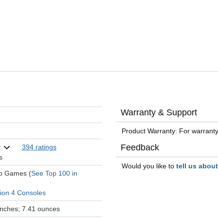
Warranty & Support
Product Warranty: For warranty
Feedback
394 ratings
s
Would you like to
tell us abou
eo Games (
See Top 100 in
tion 4 Consoles
 inches; 7.41 ounces