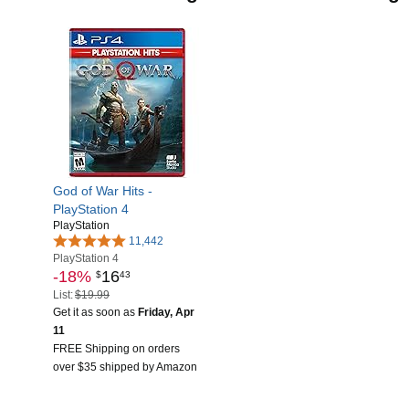
God of War Hits -
PlayStation 4
PlayStation
11,442
PlayStation 4
-18%
16
$
43
List:
$19.99
Get it as soon as
Friday, Apr
11
FREE Shipping on orders
over $35 shipped by Amazon