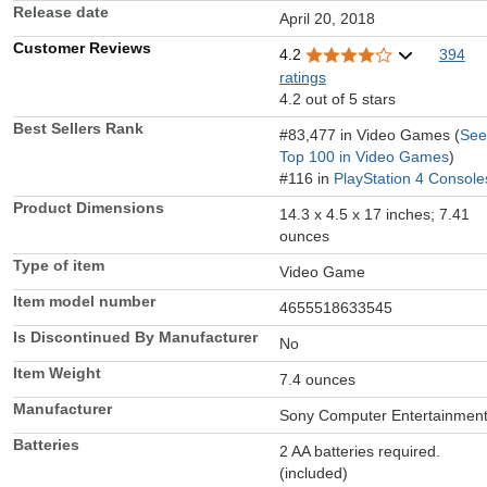
Release date
April 20, 2018
Customer Reviews
4.2
394
ratings
4.2 out of 5 stars
Best Sellers Rank
#83,477 in Video Games (
See
Top 100 in Video Games
)
#116 in
PlayStation 4 Console
Product Dimensions
14.3 x 4.5 x 17 inches; 7.41
ounces
Type of item
Video Game
Item model number
4655518633545
Is Discontinued By Manufacturer
No
Item Weight
7.4 ounces
Manufacturer
Sony Computer Entertainmen
Batteries
2 AA batteries required.
(included)