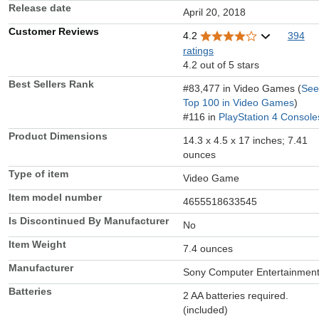
Release date
April 20, 2018
Customer Reviews
4.2
394
ratings
4.2 out of 5 stars
Best Sellers Rank
#83,477 in Video Games (
See
Top 100 in Video Games
)
#116 in
PlayStation 4 Console
Product Dimensions
14.3 x 4.5 x 17 inches; 7.41
ounces
Type of item
Video Game
Item model number
4655518633545
Is Discontinued By Manufacturer
No
Item Weight
7.4 ounces
Manufacturer
Sony Computer Entertainmen
Batteries
2 AA batteries required.
(included)