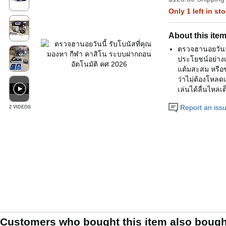
Only 1 left in st
About this ite
ตรวจฮานอยวันนี
ประโยชน์อย่างเ
แต้มสะสม หรือขอ
ว่าไม่ต้องโหลด
เล่นได้ลื่นไหล
Report an issue
2 VIDEOS
Customers who bought this item also bough