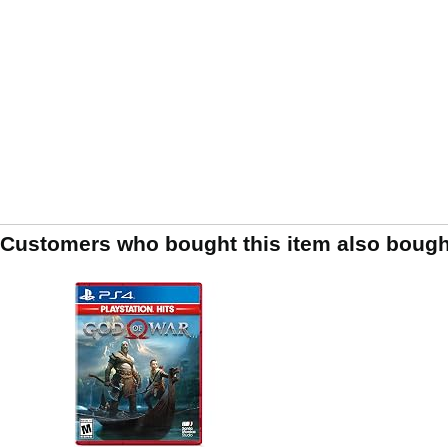
Customers who bought this item also bough