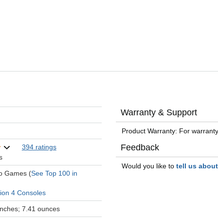
Warranty & Support
Product Warranty: For warranty
Feedback
394 ratings
s
Would you like to
tell us abou
eo Games (
See Top 100 in
tion 4 Consoles
 inches; 7.41 ounces