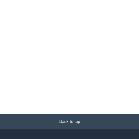
Back to top