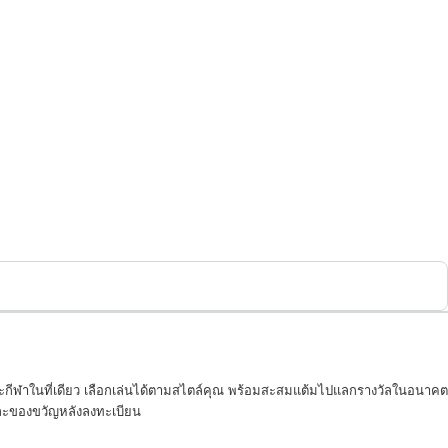
ะกีฬาในที่เดียว เลือกเล่นได้ตามสไตล์คุณ พร้อมสะสมแต้มไปแลกรางวัลในอนาคต
งและของขวัญหลังลงทะเบียน