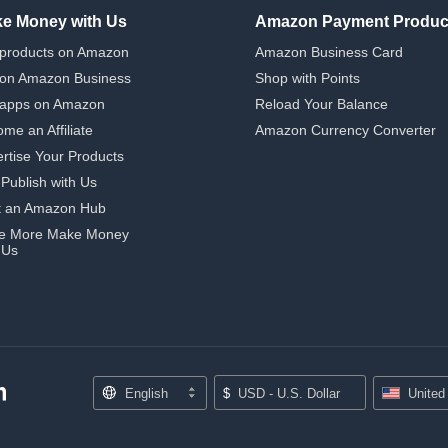
e Money with Us
Amazon Payment Produc
 products on Amazon
Amazon Business Card
 on Amazon Business
Shop with Points
 apps on Amazon
Reload Your Balance
me an Affiliate
Amazon Currency Converter
rtise Your Products
-Publish with Us
t an Amazon Hub
e More Make Money
 Us
English
$
USD - U.S. Dollar
United