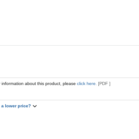
 information about this product, please
click here.
[PDF ]
t a lower price?