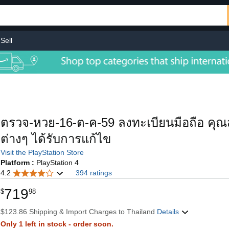
Sell
ตรวจ-หวย-16-ต-ค-59 ลงทะเบียนมือถือ คุ
ต่างๆ ได้รับการแก้ไข
Visit the PlayStation Store
Platform :
PlayStation 4
4.2
394 ratings
719
$
98
$123.86 Shipping & Import Charges to Thailand
Details
Only 1 left in stock - order soon.