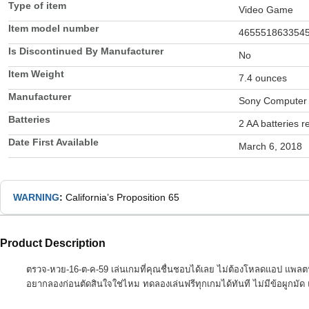
Type of item
Video Game
Item model number
465551863354
Is Discontinued By Manufacturer
No
Item Weight
7.4 ounces
Manufacturer
Sony Computer 
Batteries
2 AA batteries r
Date First Available
March 6, 2018
WARNING
:
California’s Proposition 65
Product Description
ตรวจ-หวย-16-ต-ค-59 เล่นเกมที่คุณชื่นชอบได้เลย ไม่ต้องโหลดแอป แพล
อยากลองก่อนตัดสินใจใช่ไหม ทดลองเล่นฟรีทุกเกมได้ทันที ไม่มีข้อผูกมัด 