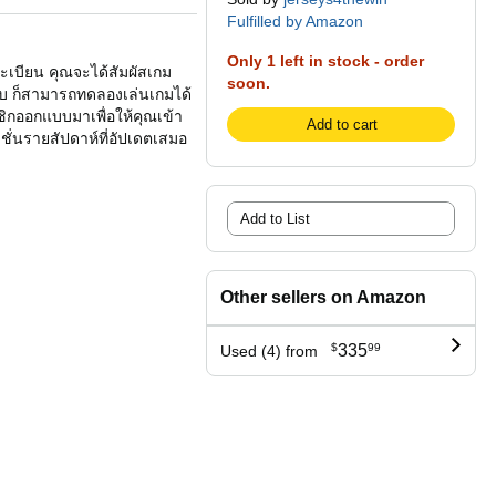
Fulfilled by Amazon
Only 1 left in stock - order
ะเบียน คุณจะได้สัมผัสเกม
soon.
ะบบ ก็สามารถทดลองเล่นเกมได้
ิกออกแบบมาเพื่อให้คุณเข้า
Add to cart
ชั่นรายสัปดาห์ที่อัปเดตเสมอ
Add to List
Other sellers on Amazon
$
335
99
Used (4) from