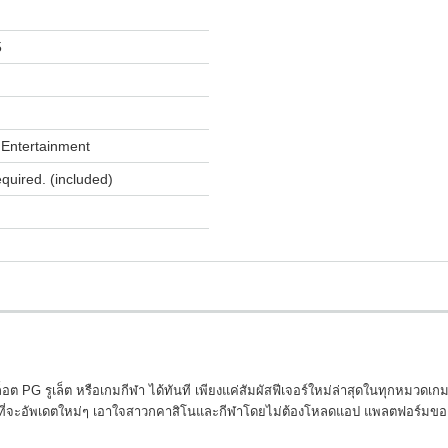
5
Entertainment
equired. (included)
 PG รูเล็ต หรือเกมกีฬา ได้ทันที เพียงแค่สัมผัสฟีเจอร์ใหม่ล่าสุดในทุกหมวดเ
ที่จะอัพเดตใหม่ๆ เอาใจสาวกคาสิโนและกีฬาโดยไม่ต้องโหลดแอป แพลตฟอร์มของเ