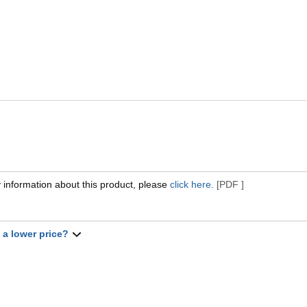
 information about this product, please
click here.
[PDF ]
t a lower price?