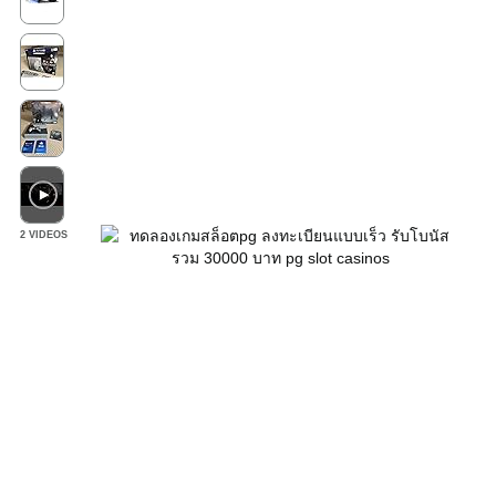
2 VIDEOS