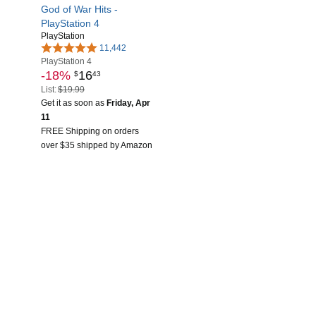
God of War Hits -
PlayStation 4
PlayStation
11,442
PlayStation 4
-18%
16
$
43
List:
$19.99
Get it as soon as
Friday, Apr
11
FREE Shipping on orders
over $35 shipped by Amazon