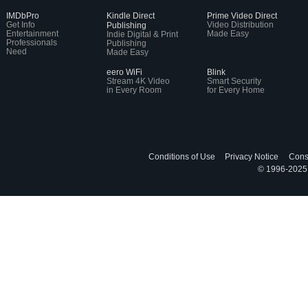
IMDbPro
Kindle Direct
Prime Video Direct
Get Info
Video Distribution
Publishing
Entertainment
Made Easy
Indie Digital & Print
Professionals
Publishing
Need
Made Easy
eero WiFi
Blink
Stream 4K Video
Smart Security
in Every Room
for Every Home
Conditions of Use
Privacy Notice
Cons
© 1996-2025, 