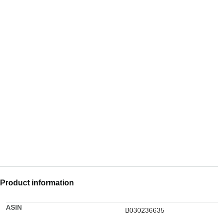
Product information
ASIN
B030236635