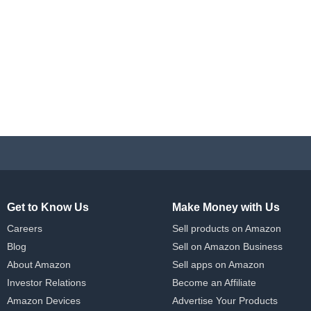
Get to Know Us
Make Money with Us
Careers
Sell products on Amazon
Blog
Sell on Amazon Business
About Amazon
Sell apps on Amazon
Investor Relations
Become an Affiliate
Amazon Devices
Advertise Your Products