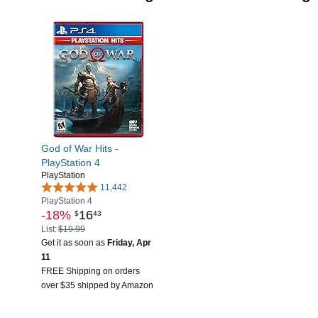
God of War Hits -
PlayStation 4
PlayStation
11,442
PlayStation 4
-18%
16
$
43
List:
$19.99
Get it as soon as
Friday, Apr
11
FREE Shipping on orders
over $35 shipped by Amazon