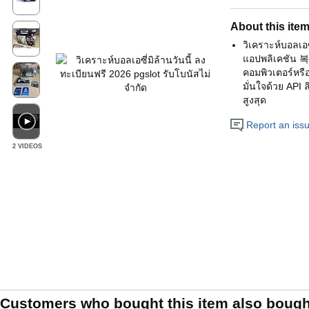
About this ite
วิเคราะห์บอลเอซ
แอปพลิเคชัน 복잡
คอมพิวเตอร์หรื
มั่นใจด้วย API 
สูงสุด
Report an issue
2 VIDEOS
Customers who bought this item also bough