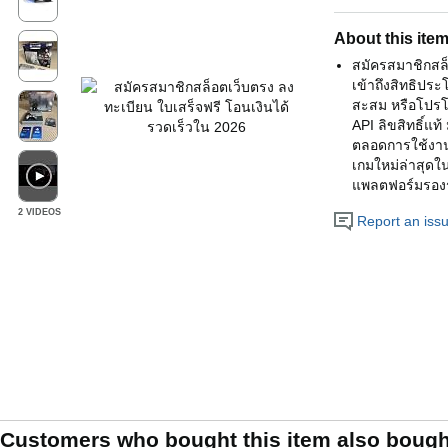
About this ite
สมัครสมาชิกสล
เข้าถึงสิทธิประ
สะสม หรือโปรโม
API ลิขสิทธิ์แ
ตลอดการใช้งาน
เกมใหม่ล่าสุดใ
แพลตฟอร์มรองรั
2 VIDEOS
Report an issue
Customers who bought this item also bough