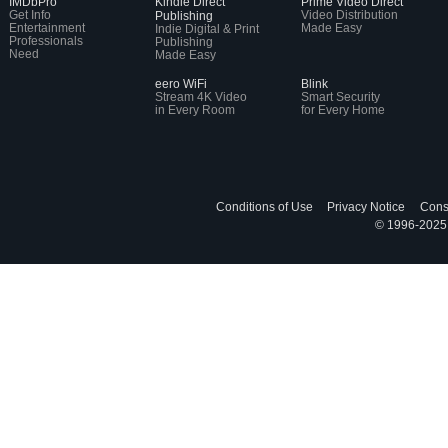
IMDbPro
Kindle Direct
Prime Video Direct
Get Info
Video Distribution
Publishing
Entertainment
Made Easy
Indie Digital & Print
Professionals
Publishing
Need
Made Easy
eero WiFi
Blink
Stream 4K Video
Smart Security
in Every Room
for Every Home
Conditions of Use
Privacy Notice
Cons
© 1996-2025, 