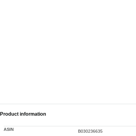
Product information
ASIN
B030236635