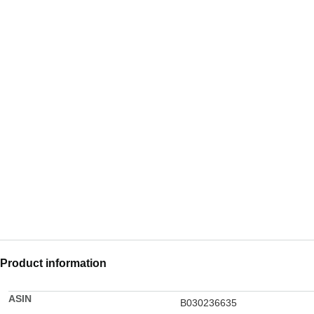
Product information
ASIN
B030236635