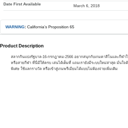
Date First Available
March 6, 2018
WARNING
:
California’s Proposition 65
Product Description
สลากกินแบ่งรัฐบาล-16-กรกฎาคม-2566 อยากสนุกกับเกมคาสิโนและกีฬาในที
หรือสายกีฬา ที่นี่มีให้ครบ เล่นได้เต็มที่ แถมเรายังมีระบบใหม่ล่าสุด มั่นใจด
พิเศษ ใช้แลกรางวัล หรือเข้าสู่เกมพรีเมียมได้แบบไม่ต้องจ่ายเพิ่มเติม