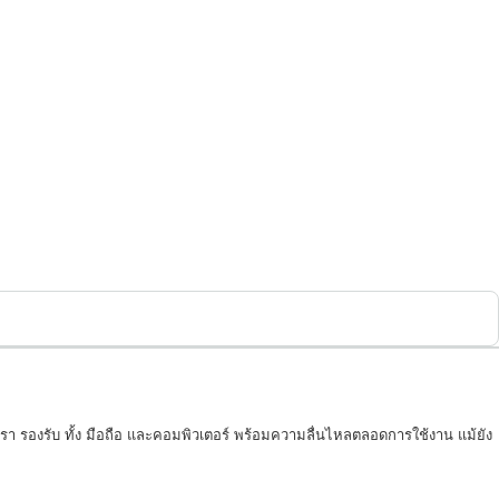
เรา รองรับ ทั้ง มือถือ และคอมพิวเตอร์ พร้อมความลื่นไหลตลอดการใช้งาน แม้ยัง