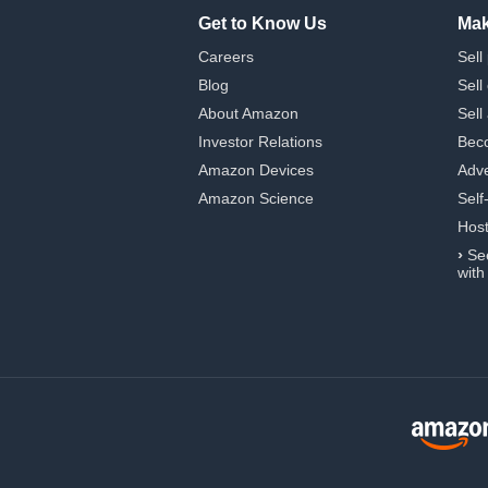
Get to Know Us
Mak
Careers
Sell
Blog
Sell
About Amazon
Sell
Investor Relations
Beco
Amazon Devices
Adve
Amazon Science
Self
Hos
›
Se
with