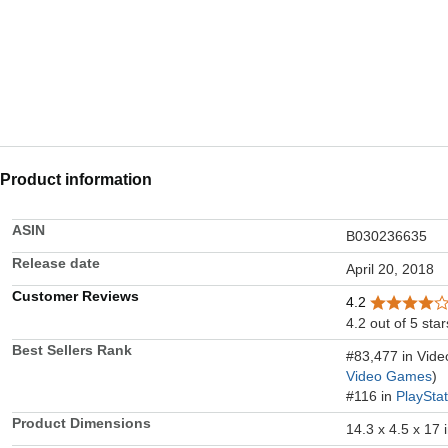
Product information
ASIN
B030236635
Release date
April 20, 2018
Customer Reviews
4.2
4.2 out of 5 star
Best Sellers Rank
#83,477 in Vid
Video Games
)
#116 in
PlaySta
Product Dimensions
14.3 x 4.5 x 17