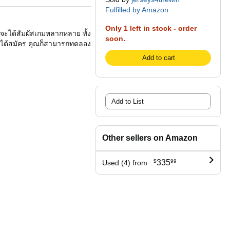
Fulfilled by Amazon
Only 1 left in stock - order
จะได้สัมผัสเกมหลากหลาย ทั้ง
soon.
ไม่ได้สมัคร คุณก็สามารถทดลอง
Add to cart
Add to List
Other sellers on Amazon
$
335
99
Used (4) from