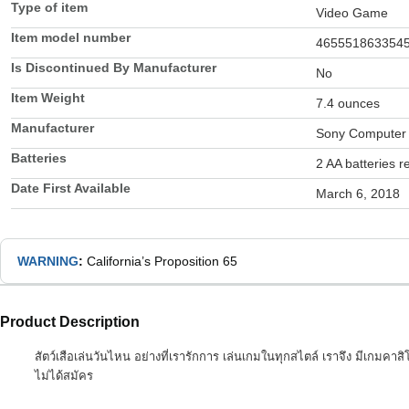
Type of item
Video Game
Item model number
465551863354
Is Discontinued By Manufacturer
No
Item Weight
7.4 ounces
Manufacturer
Sony Computer 
Batteries
2 AA batteries r
Date First Available
March 6, 2018
WARNING
:
California’s Proposition 65
Product Description
สัตว์เสือเล่นวันไหน อย่างที่เรารักการ เล่นเกมในทุกสไตล์ เราจึง มีเกม
ไม่ได้สมัคร