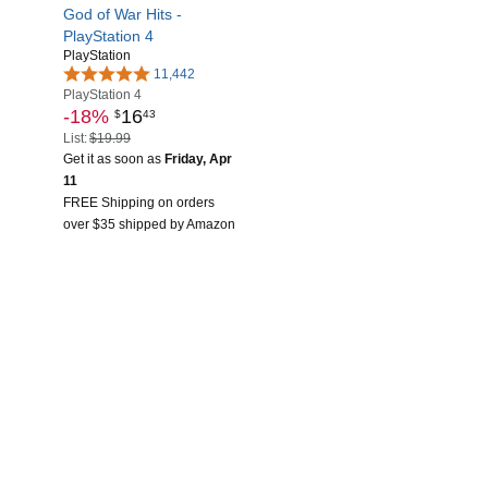
God of War Hits -
PlayStation 4
PlayStation
11,442
PlayStation 4
-18%
16
$
43
List:
$19.99
Get it as soon as
Friday, Apr
11
FREE Shipping on orders
over $35 shipped by Amazon