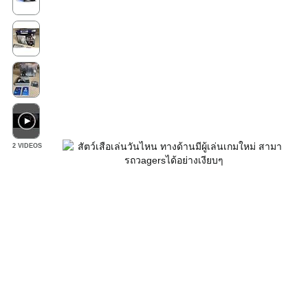
2 VIDEOS