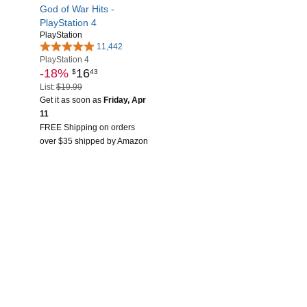
God of War Hits -
PlayStation 4
PlayStation
11,442
PlayStation 4
-18%
16
$
43
List:
$19.99
Get it as soon as
Friday, Apr
11
FREE Shipping on orders
over $35 shipped by Amazon