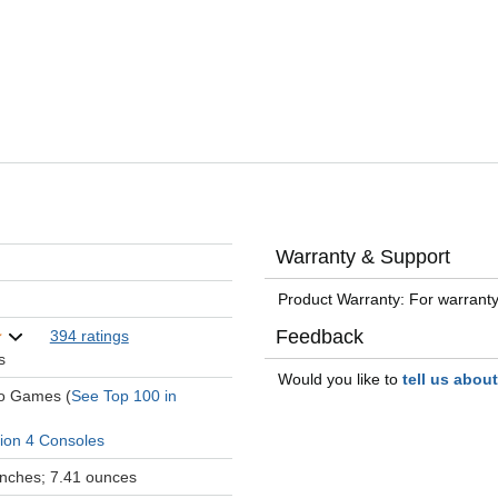
Warranty & Support
Product Warranty: For warranty
Feedback
394 ratings
s
Would you like to
tell us abou
eo Games (
See Top 100 in
tion 4 Consoles
 inches; 7.41 ounces