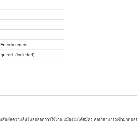
5
Entertainment
equired. (included)
ร้อมสัมผัสความลื่นไหลตลอดการใช้งาน แม้ยังไม่ได้สมัคร คุณก็สามารถเข้ามาทด