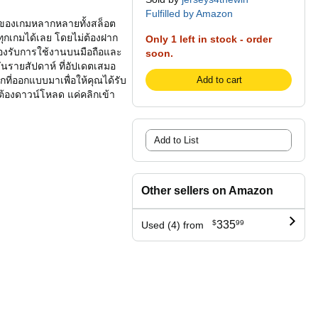
Fulfilled by Amazon
ลกของเกมหลากหลายทั้งสล็อต
ุกเกมได้เลย โดยไม่ต้องฝาก
Only 1 left in stock - order
รองรับการใช้งานบนมือถือและ
soon.
นรายสัปดาห์ ที่อัปเดตเสมอ
ที่ออกแบบมาเพื่อให้คุณได้รับ
Add to cart
ม่ต้องดาวน์โหลด แค่คลิกเข้า
Add to List
Other sellers on Amazon
$
335
99
Used (4) from