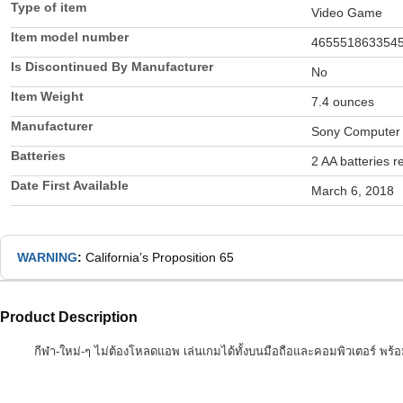
Type of item
Video Game
Item model number
465551863354
Is Discontinued By Manufacturer
No
Item Weight
7.4 ounces
Manufacturer
Sony Computer 
Batteries
2 AA batteries r
Date First Available
March 6, 2018
WARNING
:
California’s Proposition 65
Product Description
กีฬา-ใหม่-ๆ ไม่ต้องโหลดแอพ เล่นเกมได้ทั้งบนมือถือและคอมพิวเตอร์ พ