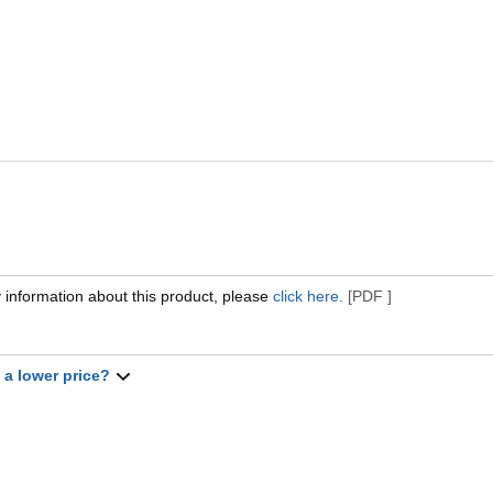
 information about this product, please
click here.
[PDF ]
t a lower price?