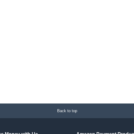
Back to top