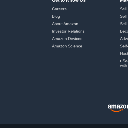
Get to Know Us
Mak
Careers
Sell
Blog
Sell
About Amazon
Sell
Investor Relations
Beco
Amazon Devices
Adve
Amazon Science
Self
Hos
›
Se
with