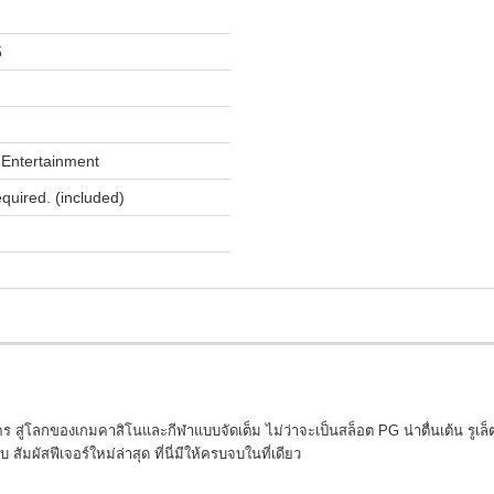
5
Entertainment
equired. (included)
ัคร สู่โลกของเกมคาสิโนและกีฬาแบบจัดเต็ม ไม่ว่าจะเป็นสล็อต PG น่าตื่นเต้น รู
มผัสฟีเจอร์ใหม่ล่าสุด ที่นี่มีให้ครบจบในที่เดียว