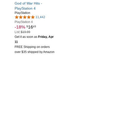
God of War Hits -
PlayStation 4
PlayStation
11,442
PlayStation 4
-18%
16
$
43
List:
$19.99
Get it as soon as
Friday, Apr
11
FREE Shipping on orders
over $35 shipped by Amazon