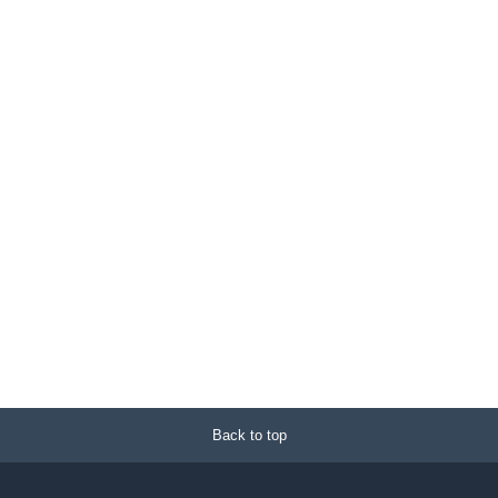
Back to top