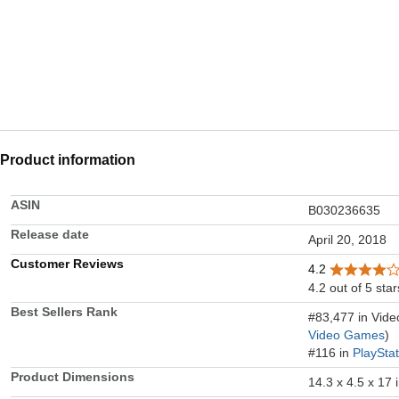
Product information
ASIN
B030236635
Release date
April 20, 2018
Customer Reviews
4.2
4.2 out of 5 star
Best Sellers Rank
#83,477 in Vid
Video Games
)
#116 in
PlaySta
Product Dimensions
14.3 x 4.5 x 17