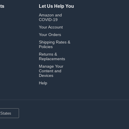
ts
Let Us Help You
Amazon and
COVID-19
Your Account
Your Orders
Shipping Rates &
Policies
Returns &
Replacements
Manage Your
Content and
Devices
Help
 States