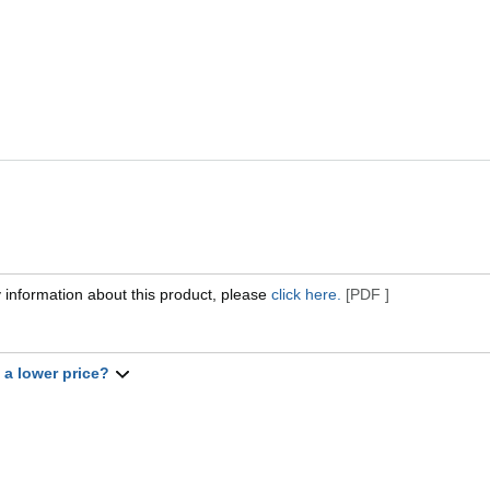
 information about this product, please
click here.
[PDF ]
t a lower price?