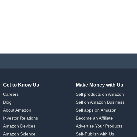
Get to Know Us
Make Money with Us
Careers
Sell products on Amazon
Blog
Sell on Amazon Business
About Amazon
Sell apps on Amazon
Investor Relations
Become an Affiliate
Amazon Devices
Advertise Your Products
Amazon Science
Self-Publish with Us