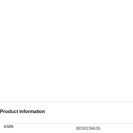
Product information
ASIN
B030236635