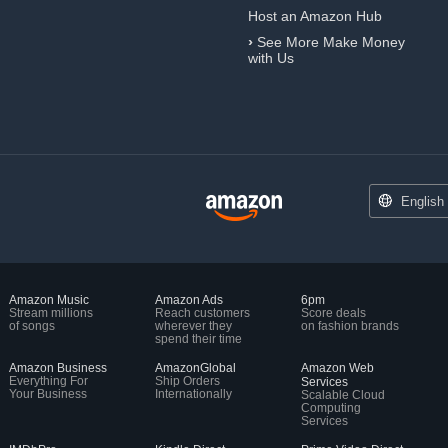
Host an Amazon Hub
›
See More Make Money
with Us
English
Amazon Music
Amazon Ads
6pm
Stream millions
Reach customers
Score deals
of songs
wherever they
on fashion brands
spend their time
Amazon Business
AmazonGlobal
Amazon Web
Everything For
Ship Orders
Services
Your Business
Internationally
Scalable Cloud
Computing
Services