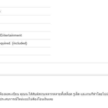
5
Entertainment
equired. (included)
ียงลงทะเบียน คุณจะได้สัมผัสเกมหลากหลายทั้งสล็อต รูเล็ต และเกมกีฬาโดยไม่เสี
ิดประสบการณ์ใหม่แบบไม่ต้องโอนเงินเลย