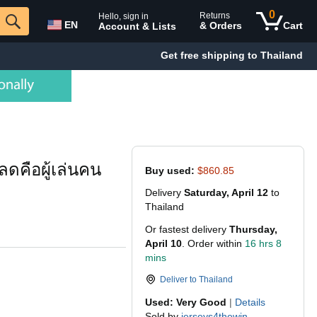
0
Returns
Hello, sign in
EN
& Orders
Cart
Account & Lists
Get free shipping to Thailand
ดคือผู้เล่นคน
Buy used:
$860.85
Delivery
Saturday, April 12
to
Thailand
Or fastest delivery
Thursday,
April 10
. Order within
16 hrs 8
mins
Deliver to
Thailand
Used: Very Good
|
Details
Sold by
jerseys4thewin