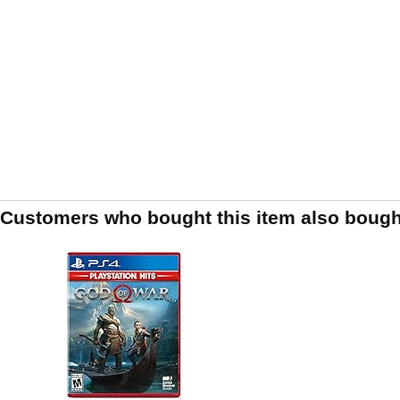
Customers who bought this item also bough