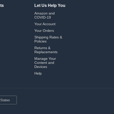
ts
Let Us Help You
Amazon and
COVID-19
Your Account
Your Orders
Shipping Rates &
Policies
Returns &
Replacements
Manage Your
Content and
Devices
Help
 States