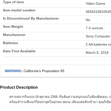
Type of item
Video Game
Item model number
465551863354
Is Discontinued By Manufacturer
No
Item Weight
7.4 ounces
Manufacturer
Sony Computer 
Batteries
2 AA batteries r
Date First Available
March 6, 2018
WARNING
:
California’s Proposition 65
Product Description
ตรวจสลากกินแบ่ง-16-ตุลาคม-2566 เริ่มต้นความสนุกแบบไม่ต้องคิดเยอะ เพ
พร้อมสำรวจฟีเจอร์ใหม่ล่าสุดในทุกหมวดเกม เพียงแค่คลิกเข้ามา คุณก็เป