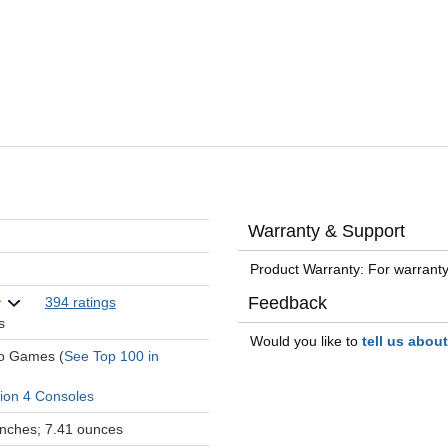
Warranty & Support
Product Warranty: For warranty
Feedback
394 ratings
s
Would you like to
tell us abou
eo Games (
See Top 100 in
tion 4 Consoles
 inches; 7.41 ounces