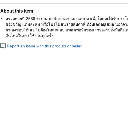
About this item
ตรวจหวยปี-2566 ระบบสมาชิกของเราออกแบบมาเพื่อให้คุณได้รับประโยชน์
ของขวัญ แต้มสะสม หรือโปรโมชั่นรายสัปดาห์ ที่อัปเดตอยู่เสมอ นอกจากน
ตัวเองชอบได้เลย ไม่ต้องโหลดแอป แพลตฟอร์มของเรารองรับทั้งมือถือแ
ลื่นไหลในการใช้งานทุกครั้ง
Report an issue with this product or seller