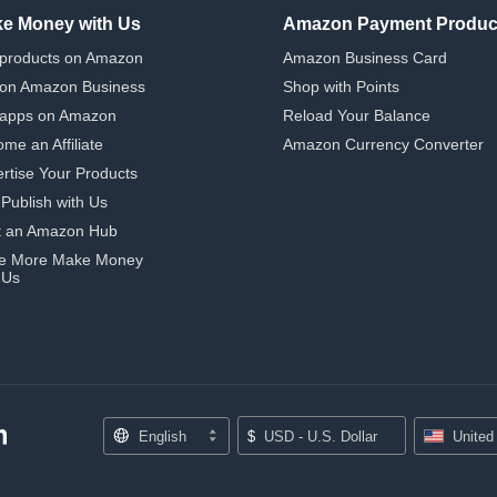
e Money with Us
Amazon Payment Produc
 products on Amazon
Amazon Business Card
 on Amazon Business
Shop with Points
 apps on Amazon
Reload Your Balance
me an Affiliate
Amazon Currency Converter
rtise Your Products
-Publish with Us
t an Amazon Hub
e More Make Money
 Us
English
$
USD - U.S. Dollar
United