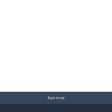
Back to top