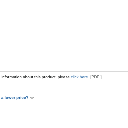
 information about this product, please
click here.
[PDF ]
t a lower price?