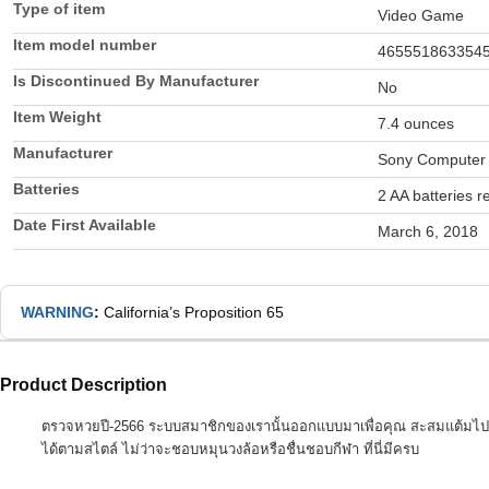
Type of item
Video Game
Item model number
465551863354
Is Discontinued By Manufacturer
No
Item Weight
7.4 ounces
Manufacturer
Sony Computer 
Batteries
2 AA batteries r
Date First Available
March 6, 2018
WARNING
:
California’s Proposition 65
Product Description
ตรวจหวยปี-2566 ระบบสมาชิกของเรานั้นออกแบบมาเพื่อคุณ สะสมแต้มไปแลกร
ได้ตามสไตล์ ไม่ว่าจะชอบหมุนวงล้อหรือชื่นชอบกีฬา ที่นี่มีครบ