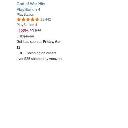
God of War Hits -
PlayStation 4
PlayStation
11,442
PlayStation 4
-18%
16
$
43
List:
$19.99
Get it as soon as
Friday, Apr
11
FREE Shipping on orders
over $35 shipped by Amazon