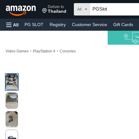
Deliver to
All
Thailand
PG SLOT
Registry
Customer Service
Gift Cards
All
›
›
Video Games
PlayStation 4
Consoles