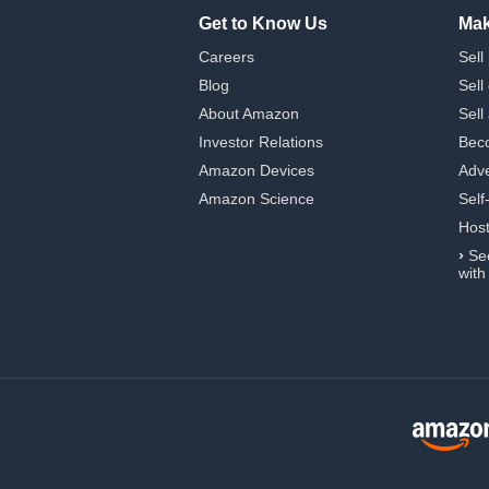
Get to Know Us
Mak
Careers
Sell
Blog
Sell
About Amazon
Sell
Investor Relations
Beco
Amazon Devices
Adve
Amazon Science
Self
Hos
›
Se
with