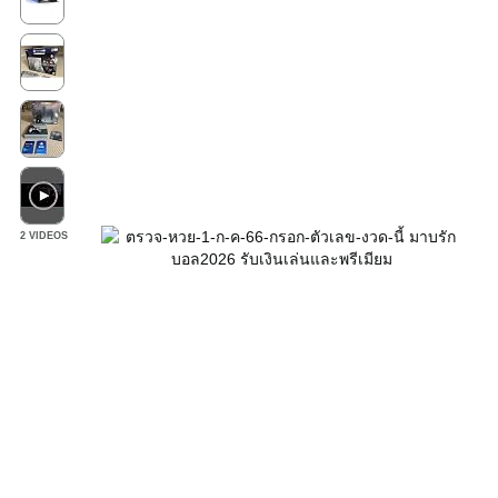
2 VIDEOS