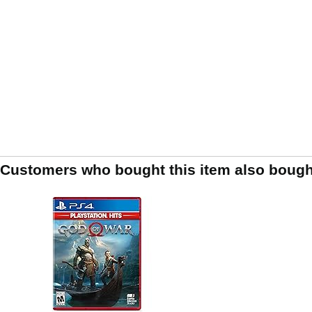
Customers who bought this item also bough