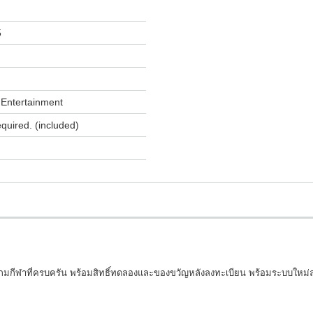
5
Entertainment
equired. (included)
เกมกีฬาที่ครบครัน พร้อมสิทธิ์ทดลองและของขวัญหลังลงทะเบียน พร้อมระบบใหม่ล่าสุ