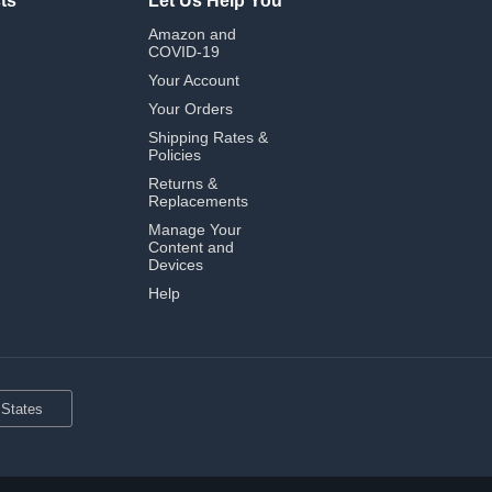
ts
Let Us Help You
Amazon and
COVID-19
Your Account
Your Orders
Shipping Rates &
Policies
Returns &
Replacements
Manage Your
Content and
Devices
Help
 States