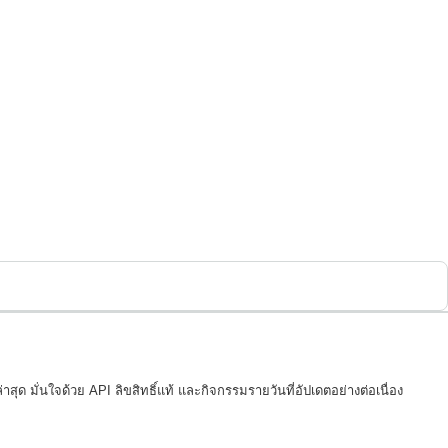
ด มั่นใจด้วย API ลิขสิทธิ์แท้ และกิจกรรมรายวันที่อัปเดตอย่างต่อเนื่อง