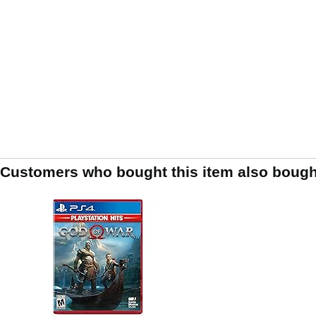
Customers who bought this item also bough