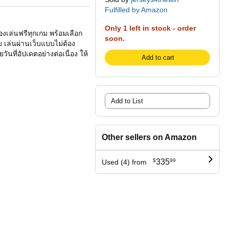
Fulfilled by Amazon
Only 1 left in stock - order
งเล่นฟรีทุกเกม พร้อมเลือก
soon.
บ เล่นผ่านเว็บแบบไม่ต้อง
ันที่อัปเดตอย่างต่อเนื่อง ให้
Add to cart
Add to List
Other sellers on Amazon
$
335
99
Used (4) from