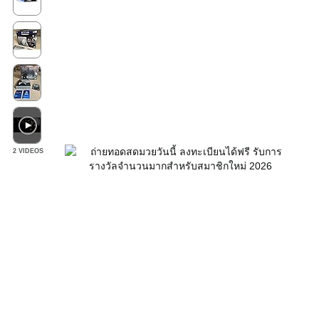
2 VIDEOS