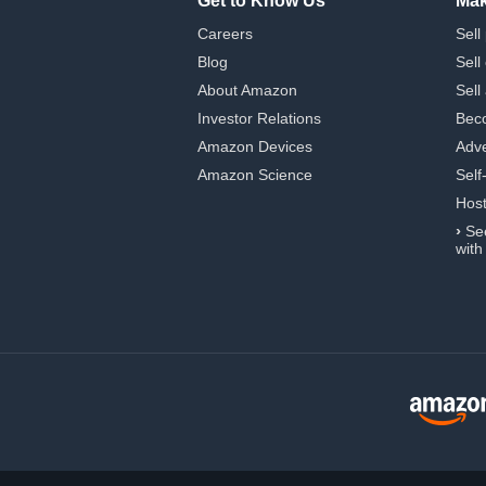
Get to Know Us
Mak
Careers
Sell
Blog
Sell
About Amazon
Sell
Investor Relations
Beco
Amazon Devices
Adve
Amazon Science
Self
Hos
›
Se
with