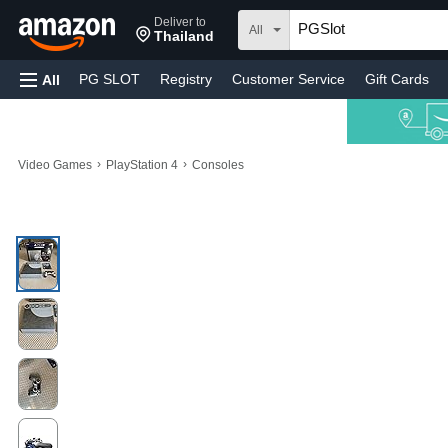
Deliver to
All
Thailand
PG SLOT
Registry
Customer Service
Gift Cards
All
›
›
Video Games
PlayStation 4
Consoles