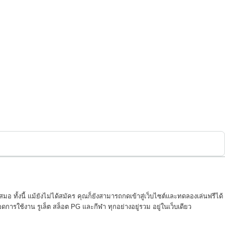
 ทั้งนี้ แม้ยังไม่ได้สมัคร คุณก็ยังสามารถกดเข้าสู่เว็บไซต์และทดลองเล่นฟรีได้
ารใช้งาน รูเล็ต สล็อต PG และกีฬา ทุกอย่างอยู่รวม อยู่ในเว็บเดียว