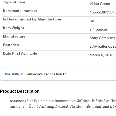
Type of item
Video Game
Item model number
465551863354
Is Discontinued By Manufacturer
No
Item Weight
7.4 ounces
Manufacturer
Sony Computer 
Batteries
2 AA batteries r
Date First Available
March 6, 2018
WARNING
:
California’s Proposition 65
Product Description
ถ่ายทอดสดลิเวอร์พูล ระบบสมาชิกออกแบบมาเพื่อให้คุณเข้าถึงสิทธิประโยชน์
เลย นอกจากนี้ เรายังไม่มีข้อผูกมัดแต่อย่างใด เล่นเกมที่คุณชอบได้อย่า