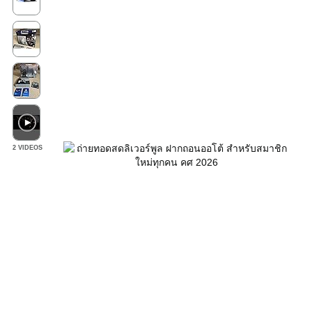
2 VIDEOS