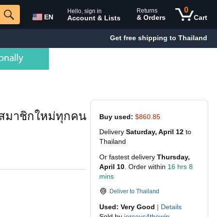
0
Returns
Hello, sign in
EN
& Orders
Cart
Account & Lists
Get free shipping to Thailand
บสมาชิกใหม่ทุกคน
Buy used:
$860.85
Delivery
Saturday, April 12
to
Thailand
Or fastest delivery
Thursday,
April 10
. Order within
16 hrs 8
mins
Deliver to
Thailand
Used: Very Good
|
Details
Sold by
jerseys4thewin