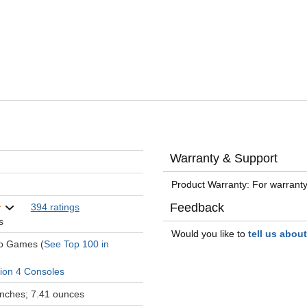
Warranty & Support
Product Warranty: For warranty
Feedback
394 ratings
s
Would you like to
tell us abou
eo Games (
See Top 100 in
tion 4 Consoles
 inches; 7.41 ounces