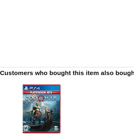
Customers who bought this item also bough