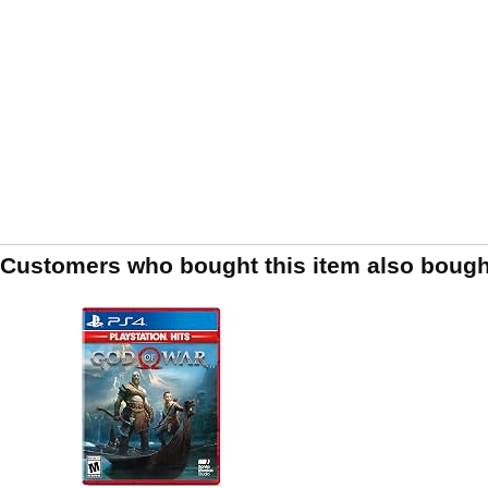
Customers who bought this item also bough