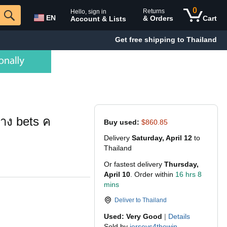
0
Returns
Hello, sign in
EN
& Orders
Cart
Account & Lists
Get free shipping to Thailand
าง bets ค
Buy used:
$860.85
Delivery
Saturday, April 12
to
Thailand
Or fastest delivery
Thursday,
April 10
. Order within
16 hrs 8
mins
Deliver to
Thailand
Used: Very Good
|
Details
Sold by
jerseys4thewin