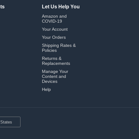
ts
Let Us Help You
Amazon and
COVID-19
Your Account
Your Orders
Shipping Rates &
Policies
Returns &
Replacements
Manage Your
Content and
Devices
Help
 States