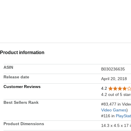
Product information
ASIN
B030236635
Release date
April 20, 2018
Customer Reviews
4.2
4.2 out of 5 star
Best Sellers Rank
#83,477 in Vid
Video Games
)
#116 in
PlaySta
Product Dimensions
14.3 x 4.5 x 17