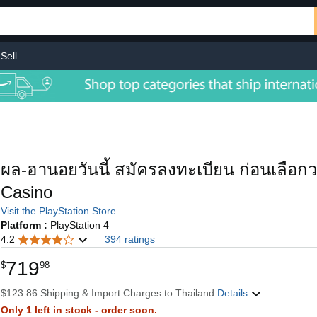
Sell
ผล-ฮานอยวันนี้ สมัครลงทะเบียน ก่อนเลือกว
Casino
Visit the PlayStation Store
Platform :
PlayStation 4
4.2
394 ratings
719
$
98
$123.86 Shipping & Import Charges to Thailand
Details
Only 1 left in stock - order soon.