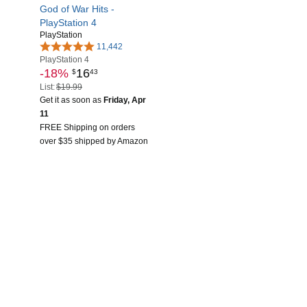
God of War Hits -
PlayStation 4
PlayStation
11,442
PlayStation 4
-18%
16
$
43
List:
$19.99
Get it as soon as
Friday, Apr
11
FREE Shipping on orders
over $35 shipped by Amazon