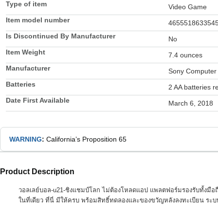
Type of item
Video Game
Item model number
465551863354
Is Discontinued By Manufacturer
No
Item Weight
7.4 ounces
Manufacturer
Sony Computer 
Batteries
2 AA batteries r
Date First Available
March 6, 2018
WARNING
:
California’s Proposition 65
Product Description
วอลเลย์บอล-u21-ชิงแชมป์โลก ไม่ต้องโหลดแอป แพลตฟอร์มรองรับทั้งมื
ในที่เดียว ที่นี่ มีให้ครบ พร้อมสิทธิ์ทดลองและของขวัญหลังลงทะเบียน ระบบใ