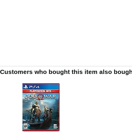
Customers who bought this item also bough