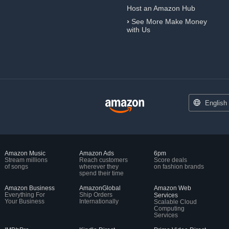
Host an Amazon Hub
›
See More Make Money
with Us
English
Amazon Music
Amazon Ads
6pm
Stream millions
Reach customers
Score deals
of songs
wherever they
on fashion brands
spend their time
Amazon Business
AmazonGlobal
Amazon Web
Everything For
Ship Orders
Services
Your Business
Internationally
Scalable Cloud
Computing
Services