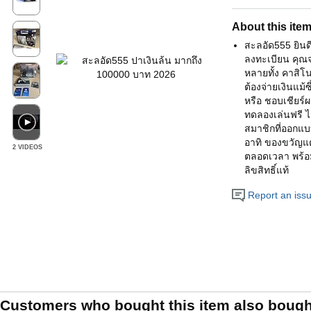
About this ite
สะลอัด555 ยินด
ลงทะเบียน คุณจ
หลายทั้ง คาสิโน
ต้องจ่ายเงินแม้
หรือ ชอบเชียร์ผ
ทดลองเล่นฟรี ไม
สมาชิกที่ออกแบ
อาทิ ของขวัญแต
2 VIDEOS
ตลอดเวลา พร้อม
ลิขสิทธิ์แท้
Report an issue
Customers who bought this item also bough