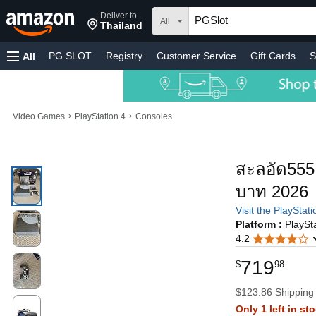
Deliver to
All
Thailand
PG SLOT
Registry
Customer Service
Gift Cards
S
All
›
›
Video Games
PlayStation 4
Consoles
สะลอัด555
บาท 2026
Visit the PlayStat
Platform :
PlaySt
4.2
719
$
98
$123.86 Shipping
Only 1 left in st