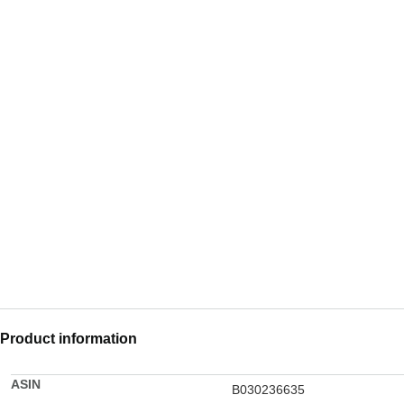
Product information
ASIN
B030236635