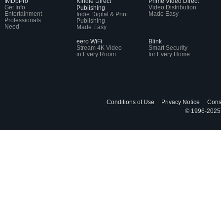
IMDbPro
Kindle Direct
Prime Video Direct
Get Info
Video Distribution
Publishing
Entertainment
Made Easy
Indie Digital & Print
Professionals
Publishing
Need
Made Easy
eero WiFi
Blink
Stream 4K Video
Smart Security
in Every Room
for Every Home
Conditions of Use
Privacy Notice
Cons
© 1996-2025, 