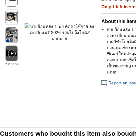
Only 1 left in st
About this ite
หวยย้อนหลัง-1-
ลงทะเบียน คุณจ
เกมกีฬาโดยไม่มี
ก่อน แค่เข้าระ
ฟีเจอร์ใหม่ล่า
ออกแบบมาเพื่อให
2 VIDEOS
เป็นของขวัญ แต
เสมอ
Report an issue
Customers who bought this item also bough