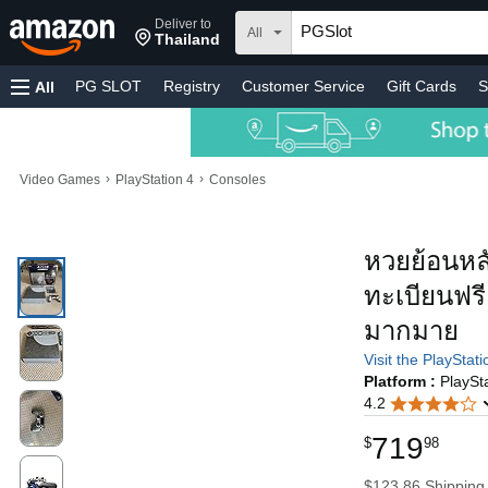
Deliver to
All
Thailand
PG SLOT
Registry
Customer Service
Gift Cards
S
All
›
›
Video Games
PlayStation 4
Consoles
หวยย้อนหลั
ทะเบียนฟร
มากมาย
Visit the PlayStat
Platform :
PlaySt
4.2
719
$
98
$123.86 Shipping