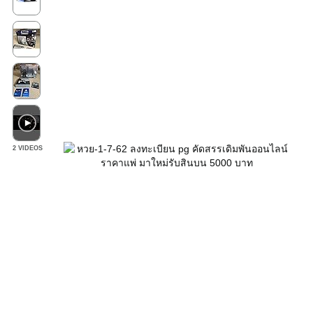
2 VIDEOS