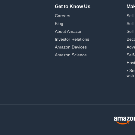
Get to Know Us
Mak
Careers
Sell
Blog
Sell
About Amazon
Sell
Investor Relations
Beco
Amazon Devices
Adve
Amazon Science
Self
Hos
›
Se
with