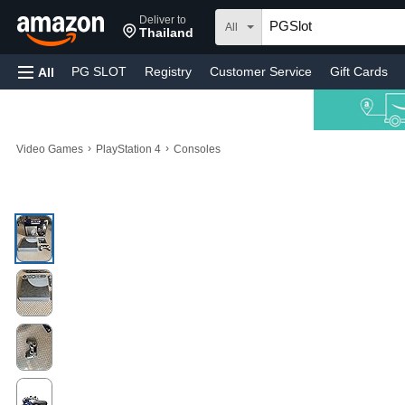
Deliver to
All
Thailand
PG SLOT
Registry
Customer Service
Gift Cards
All
›
›
Video Games
PlayStation 4
Consoles