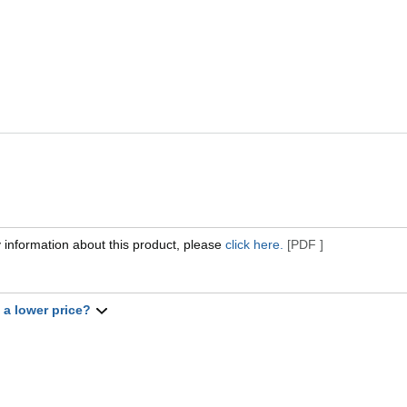
 information about this product, please
click here.
[PDF ]
t a lower price?