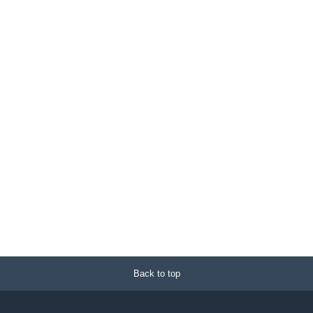
Back to top