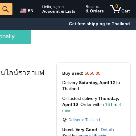
0
Returns
Hello, sign in
EN
& Orders
Cart
Account & Lists
Get free shipping to Thailand
อนไลน์ราคาแพ่
Buy used:
$860.85
Delivery
Saturday, April 12
to
Thailand
Or fastest delivery
Thursday,
April 10
. Order within
16 hrs 8
mins
Deliver to
Thailand
Used: Very Good
|
Details
Sold by
jerseys4thewin