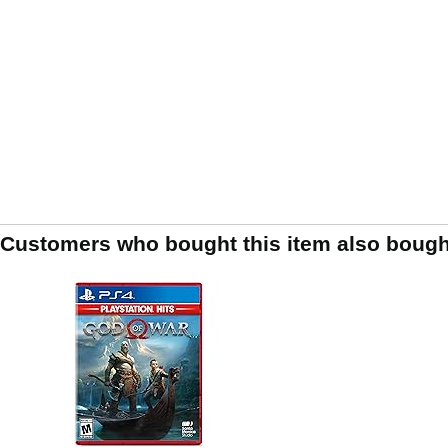
Customers who bought this item also bough