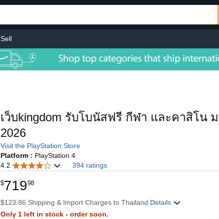
Sell
เว็บkingdom รับโบนัสฟรี กีฬา และคาสิโน
2026
Visit the PlayStation Store
Platform :
PlayStation 4
4.2
394 ratings
719
$
98
$123.86 Shipping & Import Charges to Thailand
Details
Only 1 left in stock - order soon.