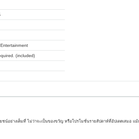
5
Entertainment
equired. (included)
ชน์อย่างเต็มที่ ไม่ว่าจะเป็นของขวัญ หรือโปรโมชั่นรายสัปดาห์ที่อัปเดตเสมอ แม้ย