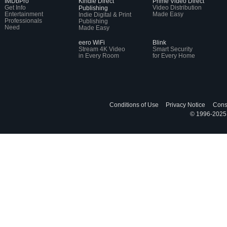
IMDbPro
Kindle Direct
Prime Video Direct
Get Info
Video Distribution
Publishing
Entertainment
Made Easy
Indie Digital & Print
Professionals
Publishing
Need
Made Easy
eero WiFi
Blink
Stream 4K Video
Smart Security
in Every Room
for Every Home
Conditions of Use
Privacy Notice
Cons
© 1996-2025, 