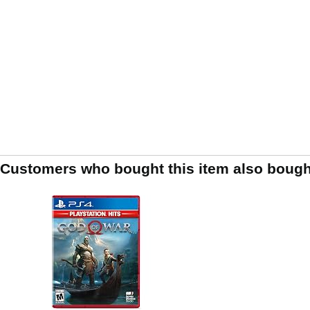
Customers who bought this item also bough