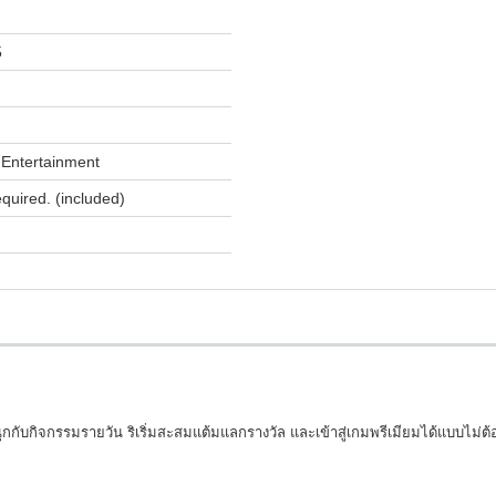
5
Entertainment
equired. (included)
นุกกับกิจกรรมรายวัน ริเริ่มสะสมแต้มแลกรางวัล และเข้าสู่เกมพรีเมียมได้แบบไม่ต้