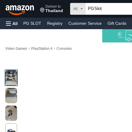
Deliver to
All
Thailand
PG SLOT
Registry
Customer Service
Gift Cards
All
›
›
Video Games
PlayStation 4
Consoles