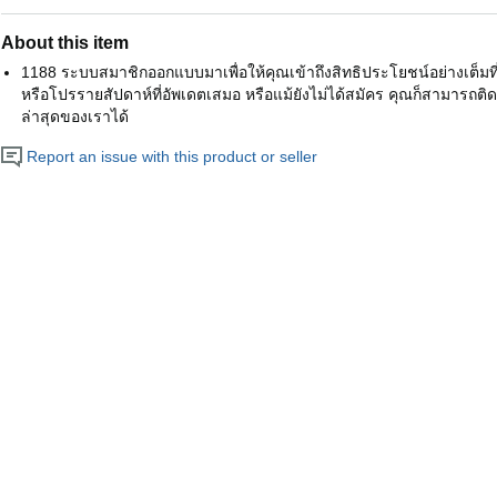
About this item
1188 ระบบสมาชิกออกแบบมาเพื่อให้คุณเข้าถึงสิทธิประโยชน์อย่างเต็มที
หรือโปรรายสัปดาห์ที่อัพเดตเสมอ หรือแม้ยังไม่ได้สมัคร คุณก็สามารถ
ล่าสุดของเราได้
Report an issue with this product or seller