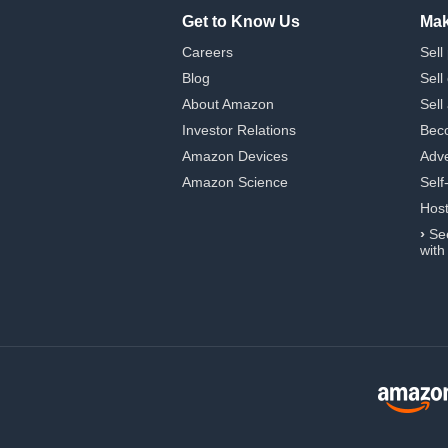
Get to Know Us
Mak
Careers
Sell
Blog
Sell
About Amazon
Sell
Investor Relations
Beco
Amazon Devices
Adve
Amazon Science
Self
Hos
›
Se
with