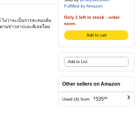
Fulfilled by Amazon
Only 1 left in stock - order
่ ไม่ว่าจะเป็นการสะสมแต้ม
soon.
ติดตามข่าวสารและคีเลทใหม่
Add to cart
Add to List
Other sellers on Amazon
$
335
99
Used (4) from