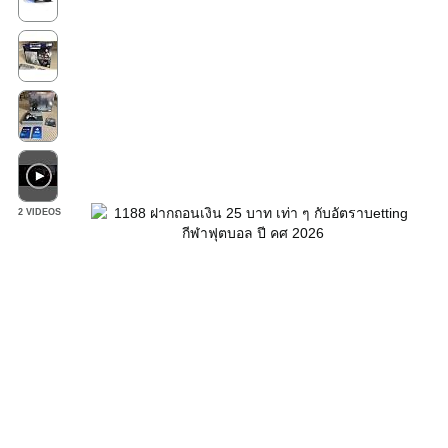
2 VIDEOS