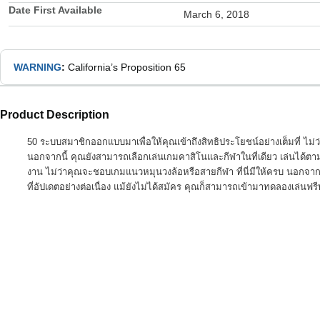
Date First Available
March 6, 2018
WARNING
:
California’s Proposition 65
Product Description
50 ระบบสมาชิกออกแบบมาเพื่อให้คุณเข้าถึงสิทธิประโยชน์อย่างเต็มที่ ไม่
นอกจากนี้ คุณยังสามารถเลือกเล่นเกมคาสิโนและกีฬาในที่เดียว เล่นได
งาน ไม่ว่าคุณจะชอบเกมแนวหมุนวงล้อหรือสายกีฬา ที่นี่มีให้ครบ นอกจากขอ
ที่อัปเดตอย่างต่อเนื่อง แม้ยังไม่ได้สมัคร คุณก็สามารถเข้ามาทดลองเล่นฟรีท