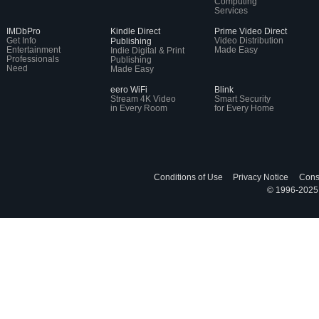
Computing
Services
IMDbPro
Kindle Direct
Prime Video Direct
Get Info
Video Distribution
Publishing
Entertainment
Made Easy
Indie Digital & Print
Professionals
Publishing
Need
Made Easy
eero WiFi
Blink
Stream 4K Video
Smart Security
in Every Room
for Every Home
Conditions of Use
Privacy Notice
Cons
© 1996-2025, 