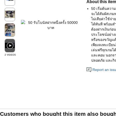
About this ite
50 เริ่มต้นควา
จะได้สัมผัสเกม
ไม่เสียค่าใช้จ
ได้ทันที พร้อม
ต้องฝากเงินก่อ
ประโยชน์อย่างเต
หรือของขวัญแต้ม
เพียงลงทะเบียนก
เล่นฟรีทุกเกมได
และคอม นอกจากนั
2 VIDEOS
ปลอดภัย และกิจ
Report an issue
Customers who bought this item also bough