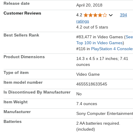
Release date
April 20, 2018
Customer Reviews
4.2
394
ratings
4.2 out of 5 stars
Best Sellers Rank
#83,477 in Video Games (
See
Top 100 in Video Games
)
#116 in
PlayStation 4 Console
Product Dimensions
14.3 x 4.5 x 17 inches; 7.41
ounces
Type of item
Video Game
Item model number
4655518633545
Is Discontinued By Manufacturer
No
Item Weight
7.4 ounces
Manufacturer
Sony Computer Entertainmen
Batteries
2 AA batteries required.
(included)