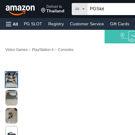
Deliver to
All
Thailand
PG SLOT
Registry
Customer Service
Gift Cards
All
›
›
Video Games
PlayStation 4
Consoles