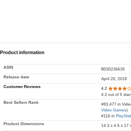
Product information
ASIN
B030236635
Release date
April 20, 2018
Customer Reviews
4.2
4.2 out of 5 star
Best Sellers Rank
#83,477 in Vid
Video Games
)
#116 in
PlaySta
Product Dimensions
14.3 x 4.5 x 17