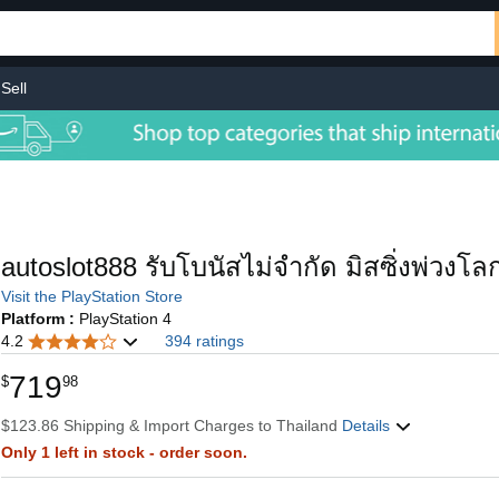
Sell
autoslot888 รับโบนัสไม่จำกัด มิสซิ่งพ่วงโ
Visit the PlayStation Store
Platform :
PlayStation 4
4.2
394 ratings
719
$
98
$123.86 Shipping & Import Charges to Thailand
Details
Only 1 left in stock - order soon.