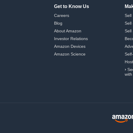
Get to Know Us
Mak
Careers
Sell
Blog
Sell
About Amazon
Sell
Investor Relations
Beco
Amazon Devices
Adve
Amazon Science
Self
Hos
›
Se
with