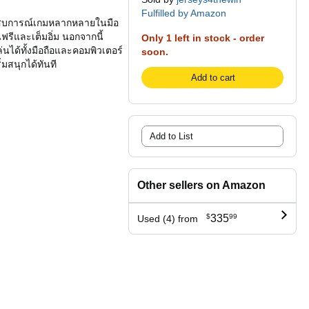
Fulfilled by Amazon
ประสบการณ์เกมหลากหลายในมือ
ฟรีและเต็มอิ่ม นอกจากนี้
Only 1 left in stock - order
ได้ทั้งมือถือและคอมพิวเตอร์
soon.
มสนุกได้ทันที
Add to cart
Add to List
Other sellers on Amazon
$
335
99
Used (4) from