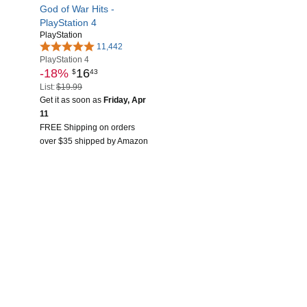
God of War Hits -
PlayStation 4
PlayStation
11,442
PlayStation 4
-18%
16
$
43
List:
$19.99
Get it as soon as
Friday, Apr
11
FREE Shipping on orders
over $35 shipped by Amazon