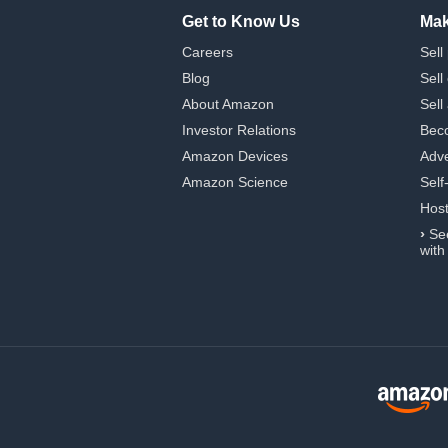
Get to Know Us
Mak
Careers
Sell
Blog
Sell
About Amazon
Sell
Investor Relations
Beco
Amazon Devices
Adve
Amazon Science
Self
Hos
›
Se
with