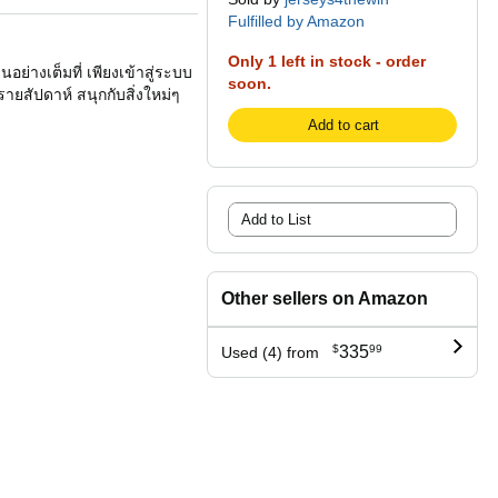
Fulfilled by Amazon
Only 1 left in stock - order
่างเต็มที่ เพียงเข้าสู่ระบบ
soon.
ยสัปดาห์ สนุกกับสิ่งใหม่ๆ
Add to cart
Add to List
Other sellers on Amazon
$
335
99
Used (4) from