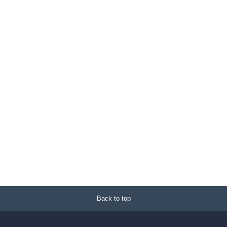
Back to top