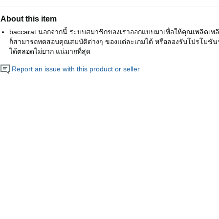
About this item
baccarat นอกจากนี้ ระบบสมาชิกของเราออกแบบมาเพื่อให้คุณเพลิดเพลินอย
ก็สามารถทดสอบคุณสมบัติต่างๆ ของแต่ละเกมได้ หรือลองรับโปรโมชันรา
ได้ตลอดไม่ยาก แน่มากที่สุด
Report an issue with this product or seller