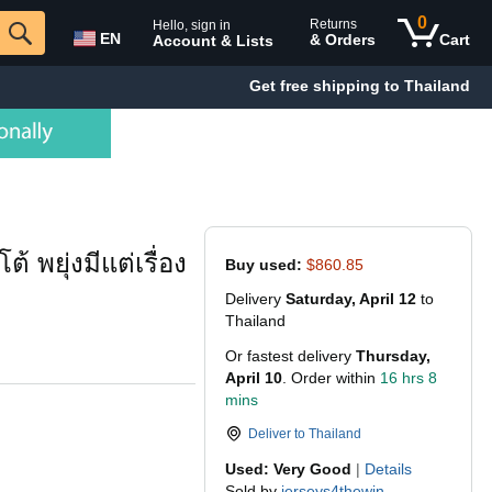
0
Returns
Hello, sign in
EN
& Orders
Cart
Account & Lists
Get free shipping to Thailand
พยุ่งมีแต่เรื่อง
Buy used:
$860.85
Delivery
Saturday, April 12
to
Thailand
Or fastest delivery
Thursday,
April 10
. Order within
16 hrs 8
mins
Deliver to
Thailand
Used: Very Good
|
Details
Sold by
jerseys4thewin