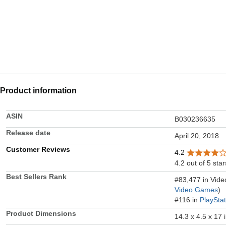
Product information
ASIN
B030236635
Release date
April 20, 2018
Customer Reviews
4.2
4.2 out of 5 star
Best Sellers Rank
#83,477 in Vid
Video Games
)
#116 in
PlaySta
Product Dimensions
14.3 x 4.5 x 17