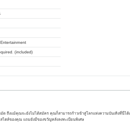
5
Entertainment
equired. (included)
ูกมัด ถึงแม้คุณจะยังไม่ได้สมัคร คุณก็สามารถก้าวเข้าสู่โลกแห่งความบันเทิงที่นี่
ตามสไตล์ของคุณ แถมยังมีของขวัญหลังลงทะเบียนพิเศษ