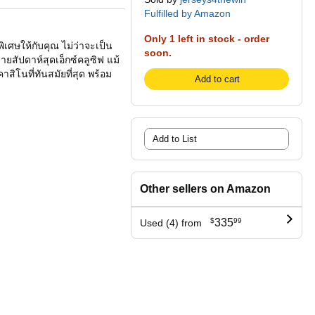
Fulfilled by Amazon
Only 1 left in stock - order
ศษให้กับคุณ ไม่ว่าจะเป็น
soon.
ัปดาห์สุดเอ็กซ์คลูซิฟ แม้
าสิโนที่ทันสมัยที่สุด พร้อม
Add to cart
Add to List
Other sellers on Amazon
$
335
99
Used (4) from