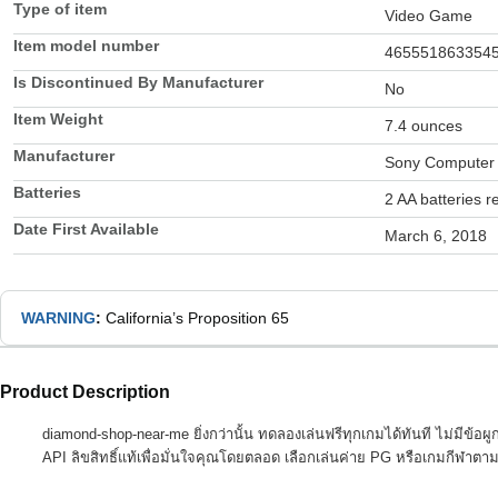
Type of item
Video Game
Item model number
465551863354
Is Discontinued By Manufacturer
No
Item Weight
7.4 ounces
Manufacturer
Sony Computer 
Batteries
2 AA batteries r
Date First Available
March 6, 2018
WARNING
:
California’s Proposition 65
Product Description
diamond-shop-near-me ยิ่งกว่านั้น ทดลองเล่นฟรีทุกเกมได้ทันที ไม่มีข้อผ
API ลิขสิทธิ์แท้เพื่อมั่นใจคุณโดยตลอด เลือกเล่นค่าย PG หรือเกมกีฬา