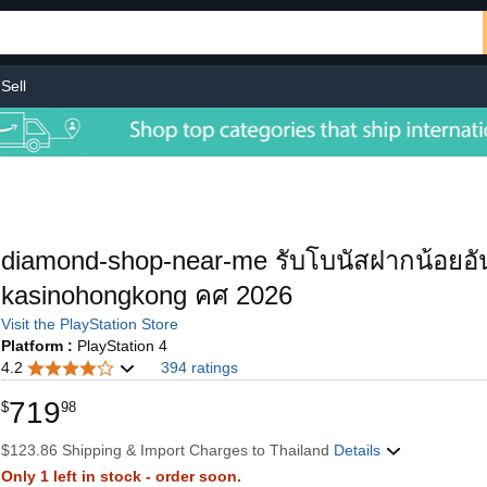
Sell
diamond-shop-near-me รับโบนัสฝากน้อยอันด
kasinohongkong คศ 2026
Visit the PlayStation Store
Platform :
PlayStation 4
4.2
394 ratings
719
$
98
$123.86 Shipping & Import Charges to Thailand
Details
Only 1 left in stock - order soon.