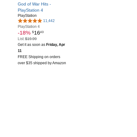
God of War Hits -
PlayStation 4
PlayStation
11,442
PlayStation 4
-18%
16
$
43
List:
$19.99
Get it as soon as
Friday, Apr
11
FREE Shipping on orders
over $35 shipped by Amazon