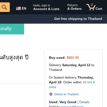
0
Returns
Hello, sign in
EN
& Orders
Cart
Account & Lists
Get free shipping to Thailand
ับสูงสุด ปี
Buy used:
$860.85
Delivery
Saturday, April 12
to
Thailand
Or fastest delivery
Thursday,
April 10
. Order within
16 hrs 8
mins
Deliver to
Thailand
Used: Very Good
|
Details
Sold by
jerseys4thewin