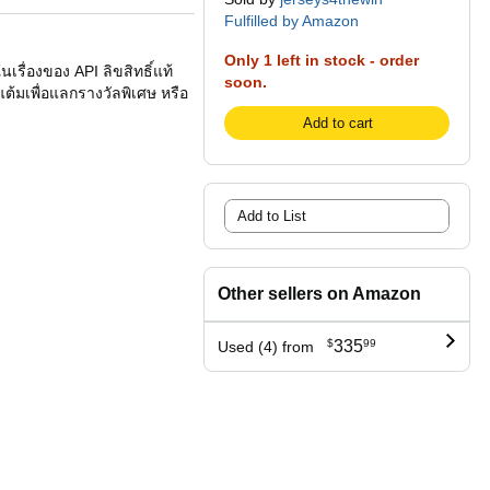
Fulfilled by Amazon
Only 1 left in stock - order
รื่องของ API ลิขสิทธิ์แท้
soon.
ต้มเพื่อแลกรางวัลพิเศษ หรือ
Add to cart
Add to List
Other sellers on Amazon
$
335
99
Used (4) from