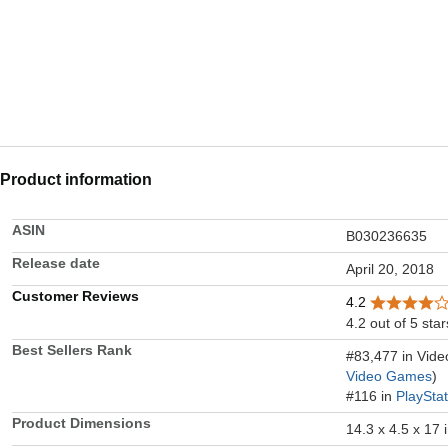
Product information
ASIN
B030236635
Release date
April 20, 2018
Customer Reviews
4.2
4.2 out of 5 star
Best Sellers Rank
#83,477 in Vid
Video Games
)
#116 in
PlaySta
Product Dimensions
14.3 x 4.5 x 17