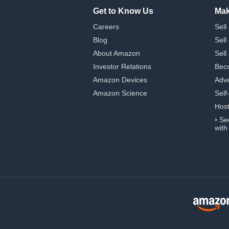
Get to Know Us
Mak
Careers
Sell
Blog
Sell
About Amazon
Sell
Investor Relations
Beco
Amazon Devices
Adve
Amazon Science
Self
Hos
›
Se
with