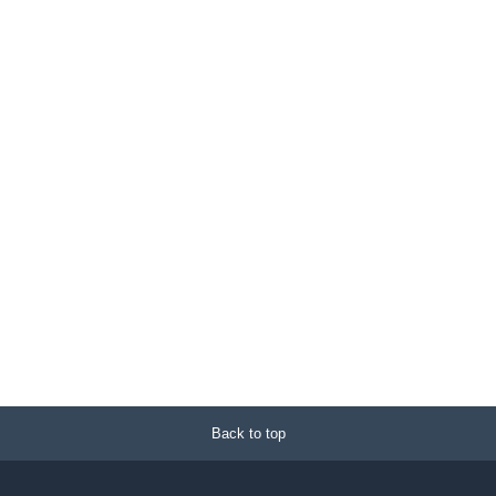
Back to top