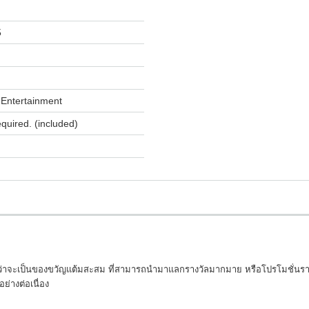
5
Entertainment
equired. (included)
จะเป็นของขวัญแต้มสะสม ที่สามารถนำมาแลกรางวัลมากมาย หรือโปรโมชั่นรายสัปดาห
ย่างต่อเนื่อง