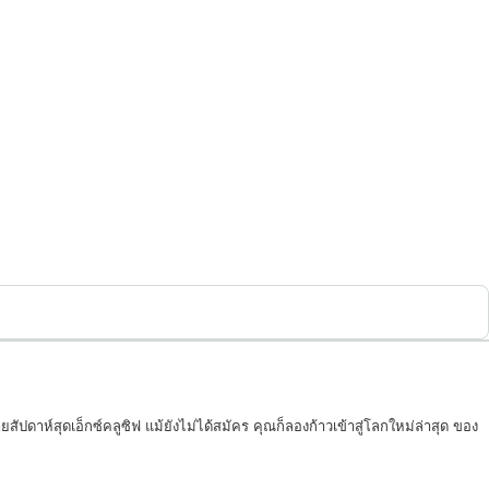
์สุดเอ็กซ์คลูซิฟ แม้ยังไม่ได้สมัคร คุณก็ลองก้าวเข้าสู่โลกใหม่ล่าสุด ของ