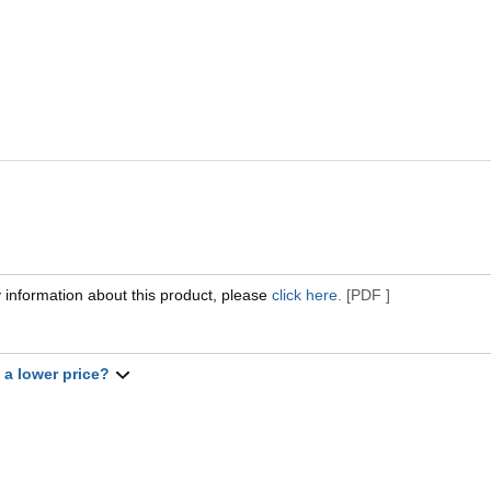
 information about this product, please
click here.
[PDF ]
t a lower price?