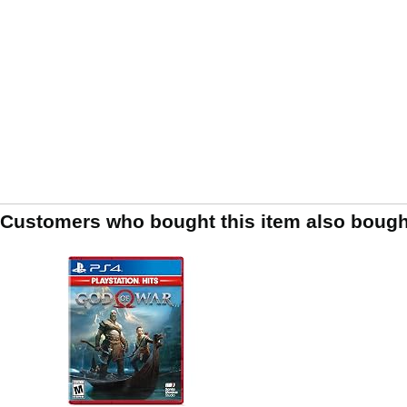
Customers who bought this item also bough