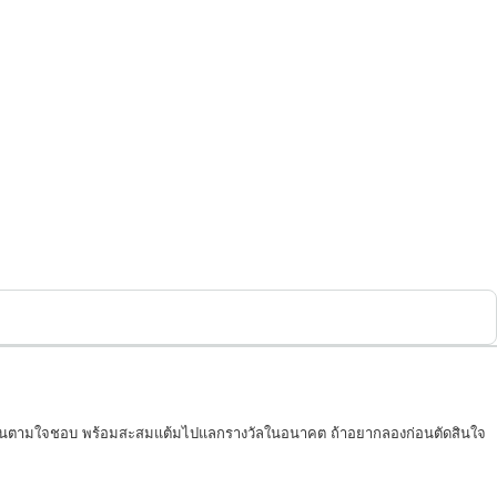
อกเล่นตามใจชอบ พร้อมสะสมแต้มไปแลกรางวัลในอนาคต ถ้าอยากลองก่อนตัดสินใจ