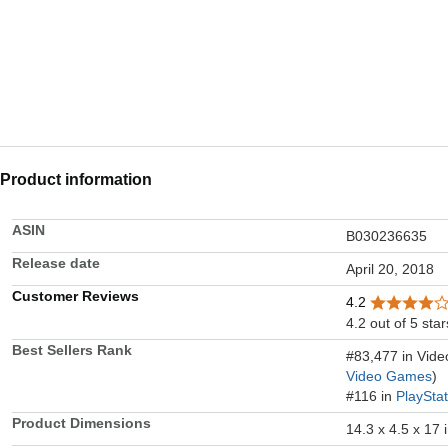
Product information
ASIN
B030236635
Release date
April 20, 2018
Customer Reviews
4.2
4.2 out of 5 star
Best Sellers Rank
#83,477 in Vid
Video Games
)
#116 in
PlaySta
Product Dimensions
14.3 x 4.5 x 17