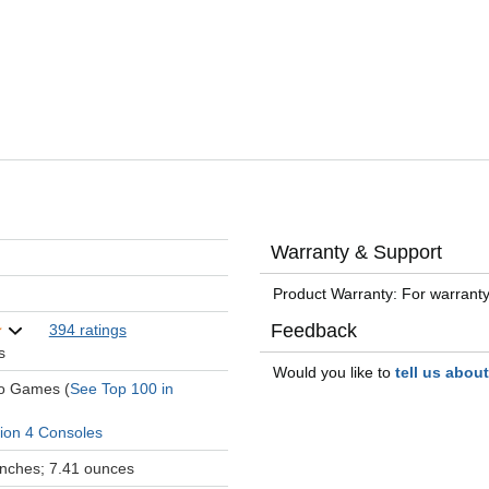
Warranty & Support
Product Warranty: For warranty
Feedback
394 ratings
s
Would you like to
tell us abou
eo Games (
See Top 100 in
tion 4 Consoles
 inches; 7.41 ounces