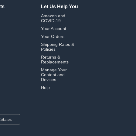
ts
Let Us Help You
Amazon and
COVID-19
Your Account
Your Orders
Shipping Rates &
Policies
Returns &
Replacements
Manage Your
Content and
Devices
Help
 States