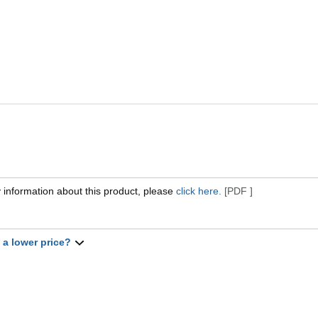
 information about this product, please
click here.
[PDF ]
t a lower price?