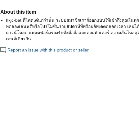
About this item
hkjc-bet ที่โดดเด่นกว่านั้น ระบบสมาชิกเราก็ออกแบบให้เข้าถึงคุณในทุกร
ทดลองเล่นฟรีหรือโปรโมชั่นรายสัปดาห์ที่พร้อมอัพเดตตลอดเวลา เล่นได้
ดาวน์โหลด แพลตฟอร์มรองรับทั้งมือถือและคอมพิวเตอร์ ความลื่นไหล
เทนต์เดียวกัน
Report an issue with this product or seller