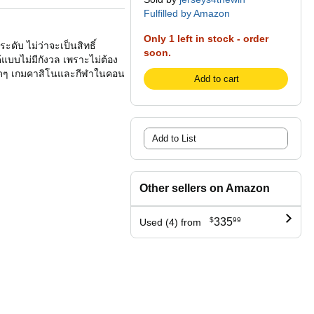
Fulfilled by Amazon
Only 1 left in stock - order
ะดับ ไม่ว่าจะเป็นสิทธิ์
soon.
แบบไม่มีกังวล เพราะไม่ต้อง
สุดๆ เกมคาสิโนและกีฬาในคอน
Add to cart
Add to List
Other sellers on Amazon
$
335
99
Used (4) from