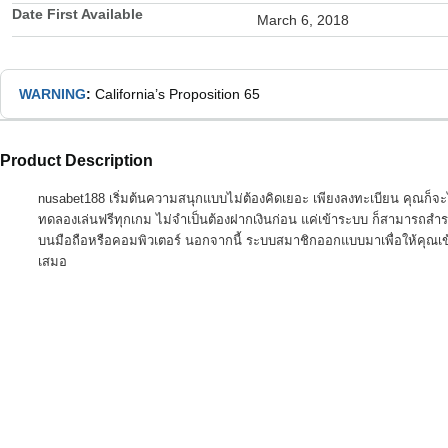
Date First Available
March 6, 2018
WARNING
:
California’s Proposition 65
Product Description
nusabet188 เริ่มต้นความสนุกแบบไม่ต้องคิดเยอะ เพียงลงทะเบียน คุณก็จะไ
ทดลองเล่นฟรีทุกเกม ไม่จำเป็นต้องฝากเงินก่อน แค่เข้าระบบ ก็สามารถสำ
บนมือถือหรือคอมพิวเตอร์ นอกจากนี้ ระบบสมาชิกออกแบบมาเพื่อให้คุณเข้า
เสมอ