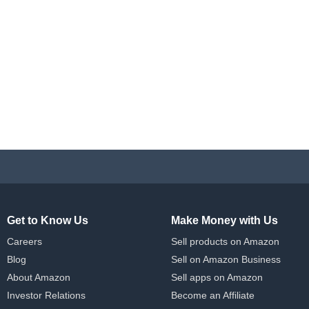
Get to Know Us
Make Money with Us
Careers
Sell products on Amazon
Blog
Sell on Amazon Business
About Amazon
Sell apps on Amazon
Investor Relations
Become an Affiliate