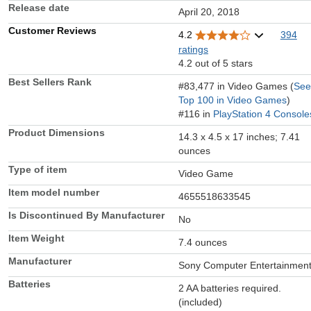
Release date
April 20, 2018
Customer Reviews
4.2
394
ratings
4.2 out of 5 stars
Best Sellers Rank
#83,477 in Video Games (
See
Top 100 in Video Games
)
#116 in
PlayStation 4 Console
Product Dimensions
14.3 x 4.5 x 17 inches; 7.41
ounces
Type of item
Video Game
Item model number
4655518633545
Is Discontinued By Manufacturer
No
Item Weight
7.4 ounces
Manufacturer
Sony Computer Entertainmen
Batteries
2 AA batteries required.
(included)