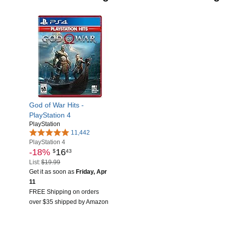
God of War Hits -
PlayStation 4
PlayStation
11,442
PlayStation 4
-18%
16
$
43
List:
$19.99
Get it as soon as
Friday, Apr
11
FREE Shipping on orders
over $35 shipped by Amazon