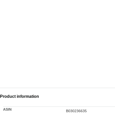
Product information
ASIN
B030236635