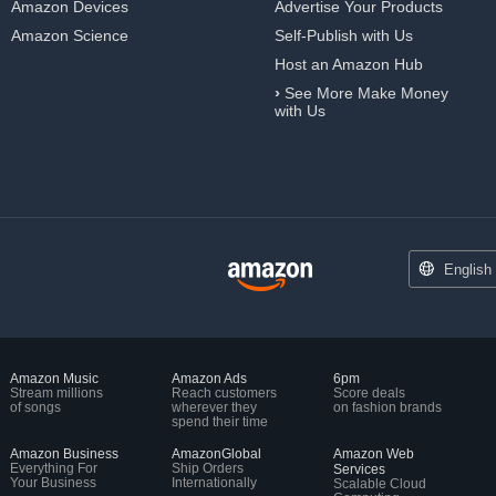
Amazon Devices
Advertise Your Products
Amazon Science
Self-Publish with Us
Host an Amazon Hub
›
See More Make Money
with Us
English
Amazon Music
Amazon Ads
6pm
Stream millions
Reach customers
Score deals
of songs
wherever they
on fashion brands
spend their time
Amazon Business
AmazonGlobal
Amazon Web
Everything For
Ship Orders
Services
Your Business
Internationally
Scalable Cloud