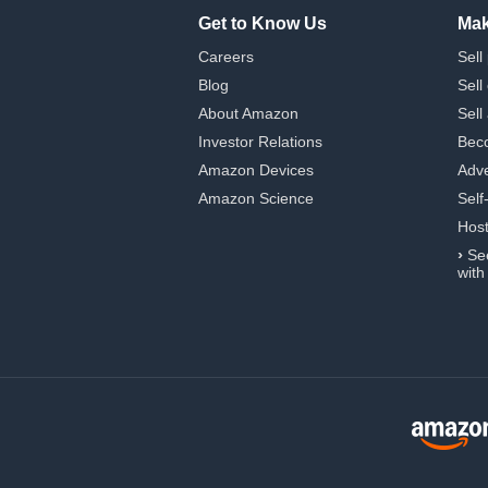
Get to Know Us
Mak
Careers
Sell
Blog
Sell
About Amazon
Sell
Investor Relations
Beco
Amazon Devices
Adve
Amazon Science
Self
Hos
›
Se
with