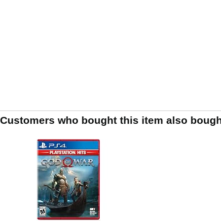
Customers who bought this item also bough