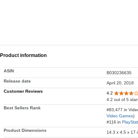
Product information
ASIN
B030236635
Release date
April 20, 2018
Customer Reviews
4.2
4.2 out of 5 star
Best Sellers Rank
#83,477 in Vid
Video Games
)
#116 in
PlaySta
Product Dimensions
14.3 x 4.5 x 17