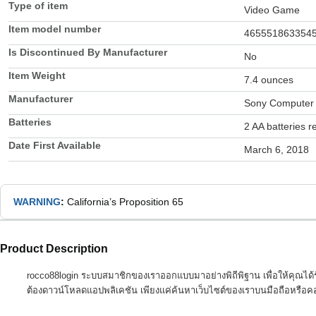
Type of item
Video Game
Item model number
465551863354
Is Discontinued By Manufacturer
No
Item Weight
7.4 ounces
Manufacturer
Sony Computer 
Batteries
2 AA batteries r
Date First Available
March 6, 2018
WARNING
:
California’s Proposition 65
Product Description
rocco88login ระบบสมาชิกของเราออกแบบมาอย่างพิถีพิฐาน เพื่อให้คุณได้ร
ต้องดาวน์โหลดแอปพลิเคชัน เพียงแค่ค้นหาเว็บไซต์ของเราบนมือถือหรือคอม