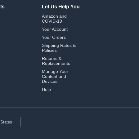
ts
Let Us Help You
Amazon and
COVID-19
Your Account
Your Orders
Shipping Rates &
Policies
Returns &
Replacements
Manage Your
Content and
Devices
Help
 States