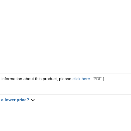
 information about this product, please
click here.
[PDF ]
t a lower price?