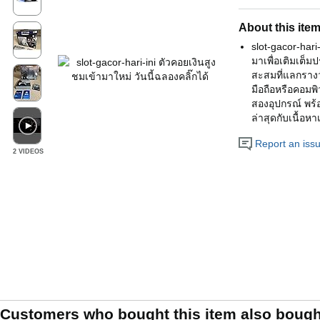
About this ite
slot-gacor-hari
มาเพื่อเติมเต็
สะสมที่แลกรางวั
มือถือหรือคอมพ
สองอุปกรณ์ พร้
ล่าสุดกับเนื้อห
Report an issue
2 VIDEOS
Customers who bought this item also bough