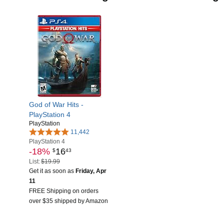
God of War Hits -
PlayStation 4
PlayStation
11,442
PlayStation 4
-18%
16
$
43
List:
$19.99
Get it as soon as
Friday, Apr
11
FREE Shipping on orders
over $35 shipped by Amazon