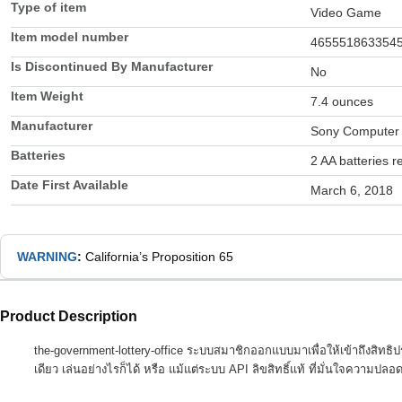
Type of item
Video Game
Item model number
465551863354
Is Discontinued By Manufacturer
No
Item Weight
7.4 ounces
Manufacturer
Sony Computer 
Batteries
2 AA batteries r
Date First Available
March 6, 2018
WARNING
:
California’s Proposition 65
Product Description
the-government-lottery-office ระบบสมาชิกออกแบบมาเพื่อให้เข้าถึงสิท
เดียว เล่นอย่างไรก็ได้ หรือ แม้แต่ระบบ API ลิขสิทธิ์แท้ ที่มั่นใจความปลอ