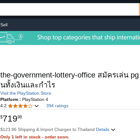
Sell
the-government-lottery-office สมัครเล่น pg 
นทั้งเงินและกำไร
Visit the PlayStation Store
Platform :
PlayStation 4
4.2
394 ratings
719
$
98
$123.86 Shipping & Import Charges to Thailand
Details
Only 1 left in stock - order soon.