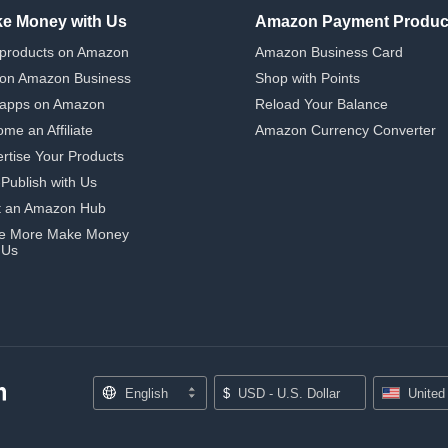
e Money with Us
Amazon Payment Produc
 products on Amazon
Amazon Business Card
 on Amazon Business
Shop with Points
 apps on Amazon
Reload Your Balance
me an Affiliate
Amazon Currency Converter
rtise Your Products
-Publish with Us
t an Amazon Hub
e More Make Money
 Us
English
$
USD - U.S. Dollar
United