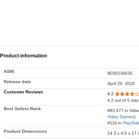
Product information
ASIN
B030236635
Release date
April 20, 2018
Customer Reviews
4.2
4.2 out of 5 star
Best Sellers Rank
#83,477 in Vid
Video Games
)
#116 in
PlaySta
Product Dimensions
14.3 x 4.5 x 17