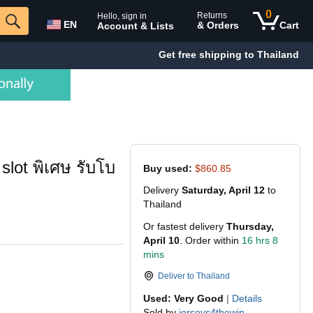
0
Returns
Hello, sign in
EN
& Orders
Cart
Account & Lists
Get free shipping to Thailand
slot พิเศษ รับโบ
Buy used:
$860.85
Delivery
Saturday, April 12
to
Thailand
Or fastest delivery
Thursday,
April 10
. Order within
16 hrs 8
mins
Deliver to
Thailand
Used: Very Good
|
Details
Sold by
jerseys4thewin