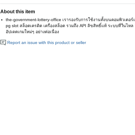
About this item
the-government-lottery-office เรารองรับการใช้งานทั้งบนคอมพิวเตอร์
pg slot สล็อตเครดิต เครื่องสล็อต รวมถึง API ลิขสิทธิ์แท้ ระบบที่ lื่น
อัปเดตเกมใหม่ๆ อย่างต่อเนื่อง
Report an issue with this product or seller