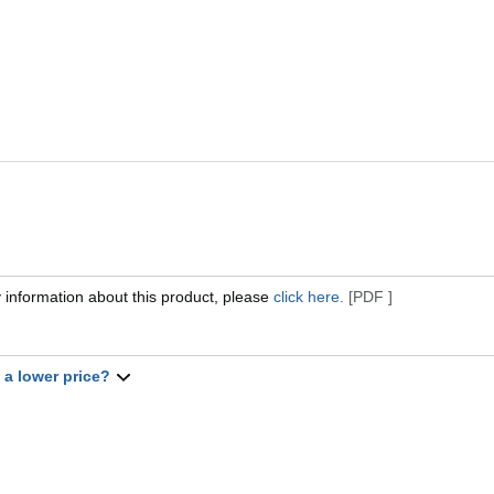
 information about this product, please
click here.
[PDF ]
t a lower price?