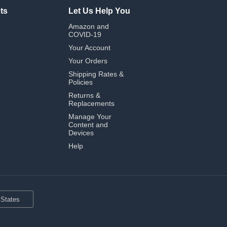
ts
Let Us Help You
Amazon and
COVID-19
Your Account
Your Orders
Shipping Rates &
Policies
Returns &
Replacements
Manage Your
Content and
Devices
Help
 States