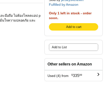
Fulfilled by Amazon
Only 1 left in stock - order
และมือถือ ไม่ต้องโหลดแอป p
soon.
ไหล มั่นใจความปลอดภัย และ
Add to cart
Add to List
Other sellers on Amazon
$
335
99
Used (4) from