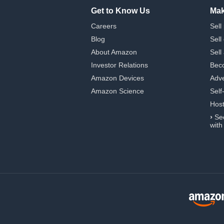
Get to Know Us
Mak
Careers
Sell
Blog
Sell
About Amazon
Sell
Investor Relations
Beco
Amazon Devices
Adve
Amazon Science
Self
Hos
›
Se
with