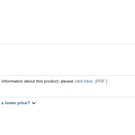
 information about this product, please
click here.
[PDF ]
t a lower price?