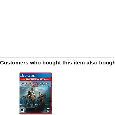
Customers who bought this item also bough