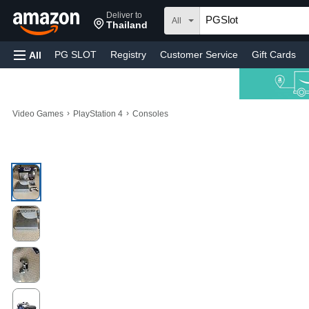
Deliver to
All
Thailand
PG SLOT
Registry
Customer Service
Gift Cards
All
›
›
Video Games
PlayStation 4
Consoles