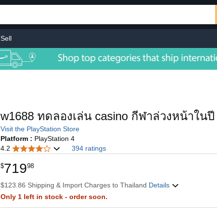
Sell
w1688 ทดลองเล่น casino กีฬาล่วงหน้าในปี
Visit the PlayStation Store
Platform :
PlayStation 4
4.2
394 ratings
719
$
98
$123.86 Shipping & Import Charges to Thailand
Details
Only 1 left in stock - order soon.