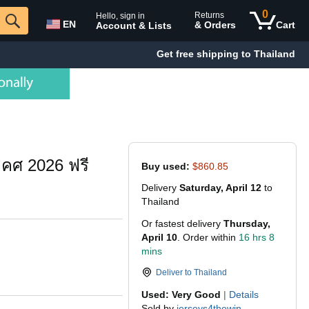
0
Returns
Hello, sign in
EN
& Orders
Cart
Account & Lists
Get free shipping to Thailand
 คศ 2026 ฟรี
Buy used:
$860.85
Delivery
Saturday, April 12
to
Thailand
Or fastest delivery
Thursday,
April 10
. Order within
16 hrs 8
mins
Deliver to
Thailand
Used: Very Good
|
Details
Sold by
jerseys4thewin