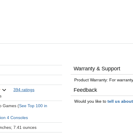
Warranty & Support
Product Warranty: For warranty
Feedback
394 ratings
s
Would you like to
tell us abou
eo Games (
See Top 100 in
tion 4 Consoles
 inches; 7.41 ounces