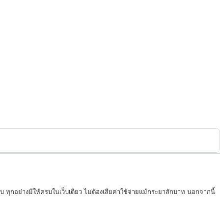
บ ทุกอย่างมีให้ครบในเว็บเดียว ไม่ต้องเสียค่าใช้จ่ายแม้กระยาสักบาท นอกจากนี้